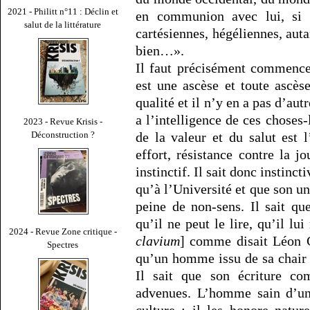
2021 - Philitt n°11 : Déclin et
en communion avec lui, si s
salut de la littérature
cartésiennes, hégéliennes, auta
bien…».
Il faut précisément commencer
est une ascèse et toute ascès
qualité et il n’y en a pas d’aut
a l’intelligence de ces choses-l
2023 - Revue Krisis -
Déconstruction ?
de la valeur et du salut est l
effort, résistance contre la 
instinctif. Il sait donc instinc
qu’à l’Université et que son un
peine de non-sens. Il sait que
qu’il ne peut le lire, qu’il l
2024 - Revue Zone critique -
clavium
] comme disait Léon C
Spectres
qu’un homme issu de sa chair l’
Il sait que son écriture co
advenues. L’homme sain d’un 