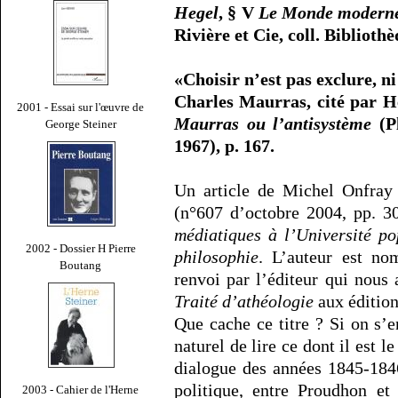
Hegel
, § V
Le Monde moderne 
Rivière et Cie, coll. Biblioth
«Choisir n’est pas exclure, ni
Charles Maurras, cité par H
2001 - Essai sur l'œuvre de
Maurras ou l’antisystème
(Pl
George Steiner
1967), p. 167.
Un article de Michel Onfray
(n°607 d’octobre 2004, pp. 30
médiatiques à l’Université po
2002 - Dossier H Pierre
philosophie
. L’auteur est n
Boutang
renvoi par l’éditeur qui nous 
Traité d’athéologie
aux édition
Que cache ce titre ? Si on s’en
naturel de lire ce dont il est le
dialogue des années 1845-184
politique, entre Proudhon et
2003 - Cahier de l'Herne