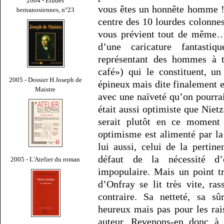
2004 - Études
vous êtes un honnête homme !) 
bernanosiennes, n°23
centre des 10 lourdes colonnes 
vous prévient tout de même…)
d’une caricature fantast
représentant des hommes à 
café») qui le constituent, u
2005 - Dossier H Joseph de
épineux mais dite finalement 
Maistre
avec une naïveté qu’on pourrai
était aussi optimiste que Nie
serait plutôt en ce moment d
optimisme est alimenté par la
lui aussi, celui de la pertin
défaut de la nécessité d’
2005 - L'Atelier du roman
impopulaire. Mais un point tr
d’Onfray se lit très vite, ra
contraire. Sa netteté, sa s
heureux mais pas pour les rais
auteur. Revenons-en donc à s