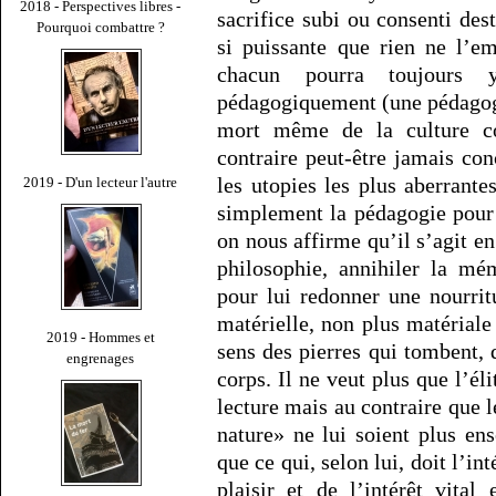
2018 - Perspectives libres -
sacrifice subi ou consenti de
Pourquoi combattre ?
si puissante que rien ne l’em
chacun pourra toujours y
pédagogiquement (une pédagogie
mort même de la culture com
contraire peut-être jamais c
les utopies les plus aberrante
2019 - D'un lecteur l'autre
simplement la pédagogie pour l
on nous affirme qu’il s’agit en 
philosophie, annihiler la mé
pour lui redonner une nourrit
matérielle, non plus matériale
2019 - Hommes et
sens des pierres qui tombent, d
engrenages
corps. Il ne veut plus que l’él
lecture mais au contraire que l
nature» ne lui soient plus ens
que ce qui, selon lui, doit l’int
plaisir et de l’intérêt vital