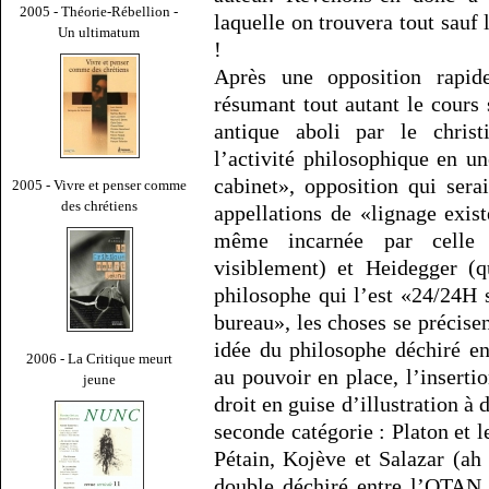
2005 - Théorie-Rébellion -
laquelle on trouvera tout sauf l
Un ultimatum
!
Après une opposition rapi
résumant tout autant le cours 
antique aboli par le christ
l’activité philosophique en u
cabinet», opposition qui sera
2005 - Vivre et penser comme
des chrétiens
appellations de «lignage exist
même incarnée par celle 
visiblement) et Heidegger (q
philosophe qui l’est «24/24H 
bureau», les choses se précise
idée du philosophe déchiré en
2006 - La Critique meurt
au pouvoir en place, l’insertio
jeune
droit en guise d’illustration à 
seconde catégorie : Platon et l
Pétain, Kojève et Salazar (ah
double déchiré entre l’OTAN