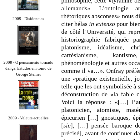
philosophie, cette «tyrannie de
allemands». L’ontologie ar
rhétoriques absconses» nous dit
2009 - Disidencias
citer hélas
in extenso
pour bien
de côté l’Université, qui rep
historiographie fabriquée 
platonisme, idéalisme, chr
cartésianisme, kantisme
phénoménologie et autres occa
2009 - O pensamento tornado
dança. Estudos em torno de
comme il va…». Onfray préfèr
George Steiner
une «pratique existentielle, j
telle que les ont symbolisée à 
déconstruction de «la fable c
Voici la réponse : «[…] l’ar
platonicien, atomiste, maté
épicurien […] gnostiques, ép
2009 - Valeurs actuelles
[
sic
], […] pensée baroque des
précisé], avant de continuer da