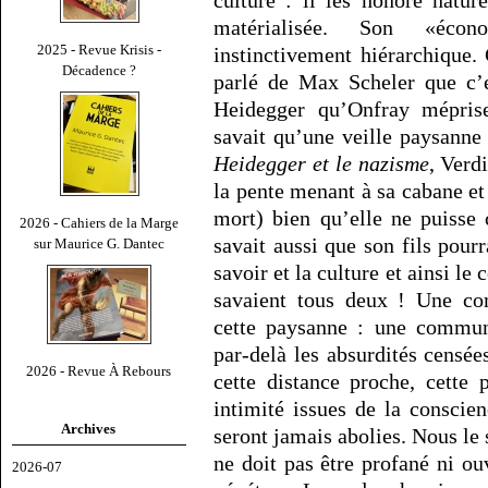
culture : il les honore nature
matérialisée. Son «écono
2025 - Revue Krisis -
instinctivement hiérarchique.
Décadence ?
parlé de Max Scheler que c’e
Heidegger qu’Onfray méprise
savait qu’une veille paysanne 
Heidegger et le nazisme
, Verd
la pente menant à sa cabane et 
mort) bien qu’elle ne puisse 
2026 - Cahiers de la Marge
savait aussi que son fils pourr
sur Maurice G. Dantec
savoir et la culture et ainsi le 
savaient tous deux ! Une co
cette paysanne : une communi
par-delà les absurdités censées
2026 - Revue À Rebours
cette distance proche, cette 
intimité issues de la conscie
Archives
seront jamais abolies. Nous le
ne doit pas être profané ni ouv
2026-07