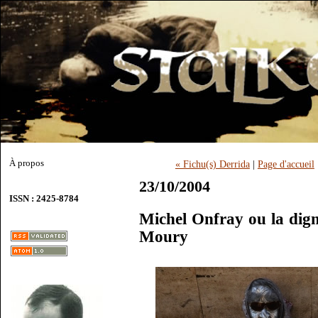
À propos
« Fichu(s) Derrida
|
Page d'accueil
23/10/2004
ISSN : 2425-8784
Michel Onfray ou la dign
Moury