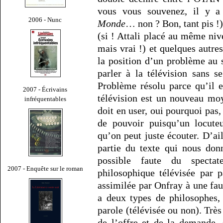
vous vous souvenez, il y a 
2006 - Nunc
Monde
… non ? Bon, tant pis !)
(si ! Attali placé au même niv
mais vrai !) et quelques autre
la position d’un problème au s
parler à la télévision sans 
Problème résolu parce qu’il e
2007 - Écrivains
télévision est un nouveau moy
infréquentables
doit en user, oui pourquoi pas,
de pouvoir puisqu’un locute
qu’on peut juste écouter. D’ail
partie du texte qui nous donn
possible faute du spectat
2007 - Enquête sur le roman
philosophique télévisée par p
assimilée par Onfray à une faut
a deux types de philosophes,
parole (télévisée ou non). Trè
de l’offre et de la demande.