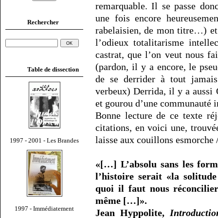
remarquable. Il se passe don
une fois encore heureusemen
Rechercher
rabelaisien, de mon titre…) et
l’odieux totalitarisme intell
castrat, que l’on veut nous fa
(pardon, il y a encore, le pse
Table de dissection
de se derrider à tout jamais
verbeux) Derrida, il y a aussi
et gourou d’une communauté in
Bonne lecture de ce texte ré
citations, en voici une, trouv
laisse aux couillons esmorche 
1997 - 2001 - Les Brandes
«[…] L’absolu sans les form
l’histoire serait «la solitud
quoi il faut nous réconcilier
même […]».
1997 - Immédiatement
Jean Hyppolite,
Introductio