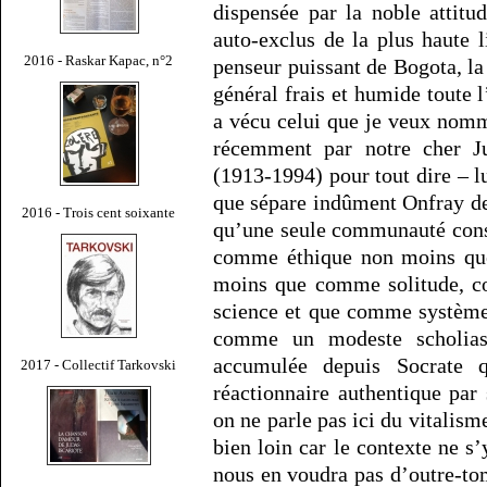
dispensée par la noble attitu
auto-exclus de la plus haute 
2016 - Raskar Kapac, n°2
penseur puissant de Bogota, la 
général frais et humide toute 
a vécu celui que je veux nomme
récemment par notre cher J
(1913-1994) pour tout dire – lui
que sépare indûment Onfray de
2016 - Trois cent soixante
qu’une seule communauté const
comme éthique non moins qu
moins que comme solitude, 
science et que comme système 
comme un modeste scholiast
accumulée depuis Socrate q
2017 - Collectif Tarkovski
réactionnaire authentique par
on ne parle pas ici du vitalism
bien loin car le contexte ne 
nous en voudra pas d’outre-tomb