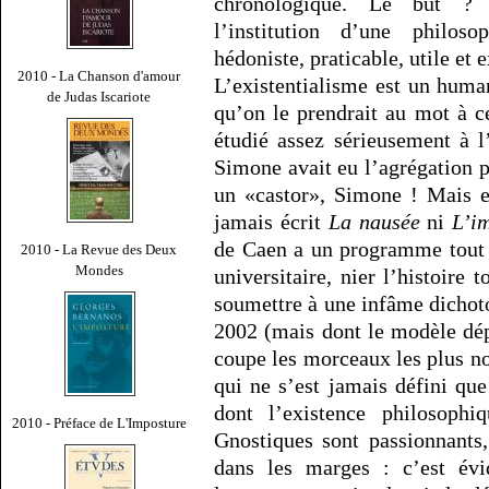
chronologique. Le but ? 
l’institution d’une philosop
hédoniste, praticable, utile et e
2010 - La Chanson d'amour
L’existentialisme est un huma
de Judas Iscariote
qu’on le prendrait au mot à c
étudié assez sérieusement à 
Simone avait eu l’agrégation p
un «castor», Simone ! Mais e
jamais écrit
La nausée
ni
L’i
de Caen a un programme tout t
2010 - La Revue des Deux
Mondes
universitaire, nier l’histoire 
soumettre à une infâme dichot
2002 (mais dont le modèle dép
coupe les morceaux les plus nob
qui ne s’est jamais défini que
dont l’existence philosophi
2010 - Préface de L'Imposture
Gnostiques sont passionnants,
dans les marges : c’est évi