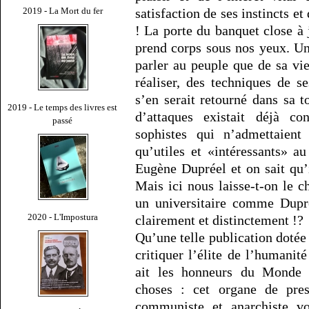
2019 - La Mort du fer
satisfaction de ses instincts e
! La porte du banquet close à
prend corps sous nos yeux. Un
parler au peuple que de sa vi
réaliser, des techniques de 
s’en serait retourné dans sa 
2019 - Le temps des livres est
d’attaques existait déjà co
passé
sophistes qui n’admettaient
qu’utiles et «intéressants» a
Eugène Dupréel et on sait qu’i
Mais ici nous laisse-t-on le 
un universitaire comme Dupré
2020 - L'Impostura
clairement et distinctement !?
Qu’une telle publication dotée d
critiquer l’élite de l’humanit
ait les honneurs du Monde 
choses : cet organe de pre
communiste et anarchiste vo