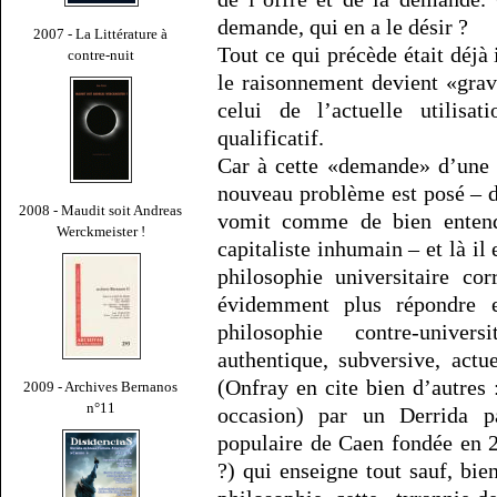
demande, qui en a le désir ?
2007 - La Littérature à
Tout ce qui précède était déjà 
contre-nuit
le raisonnement devient «grave
celui de l’actuelle utilis
qualificatif.
Car à cette «demande» d’une p
nouveau problème est posé – 
2008 - Maudit soit Andreas
vomit comme de bien entend
Werckmeister !
capitaliste inhumain – et là il 
philosophie universitaire c
évidemment plus répondre e
philosophie contre-univer
authentique, subversive, act
(Onfray en cite bien d’autres 
2009 - Archives Bernanos
n°11
occasion) par un Derrida p
populaire de Caen fondée en 
?) qui enseigne tout sauf, bien