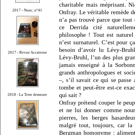
charitable mais méprisant. N
2017 - Nunc, n°41
Onfray. Le véritable remède 
n’a pas trouvé parce que tout e
ce Derrida cité naturell
philosophe ! Tout est naturel
n’est surnaturel. C’est pour ç
besoin d’avoir lu Lévy-Bruh
2017 - Revue Accattone
Lévy-Bruhl, l’un des plus gran
jamais enseigné à la Sorbonn
grands anthropologues et soci
–, s’il savait ce qui se passe 
tombe et peut-être est-ce exac
qui sait ?
2018 - La Terre demeure
Onfray prétend couper le peup
et ne lui donner comme nourr
pierres, les berges hasardeu
malgré tout, toujours, car l
Bergman homonyme : alimentée