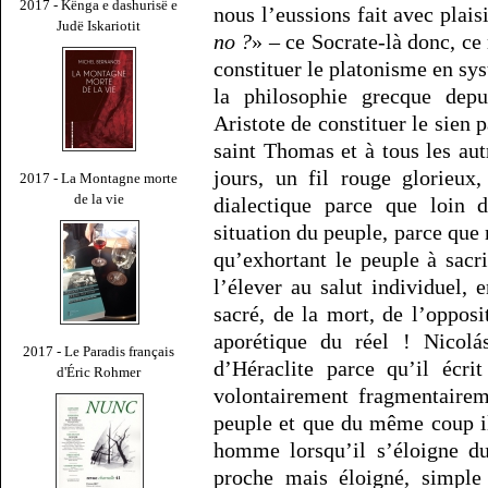
2017 - Kënga e dashurisë e
nous l’eussions fait avec plais
Judë Iskariotit
no ?
» – ce Socrate-là donc, ce
constituer le platonisme en sys
la philosophie grecque dep
Aristote de constituer le sien p
saint Thomas et à tous les aut
jours, un fil rouge glorieux,
2017 - La Montagne morte
de la vie
dialectique parce que loin 
situation du peuple, parce que 
qu’exhortant le peuple à sacr
l’élever au salut individuel, 
sacré, de la mort, de l’opposi
aporétique du réel ! Nicol
2017 - Le Paradis français
d’Héraclite parce qu’il écri
d'Éric Rohmer
volontairement fragmentairem
peuple et que du même coup 
homme lorsqu’il s’éloigne d
proche mais éloigné, simple 