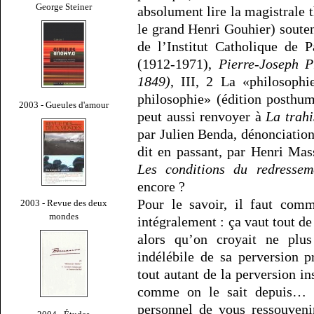
George Steiner
absolument lire la magistrale t
le grand Henri Gouhier) soute
de l’Institut Catholique de 
(1912-1971),
Pierre-Joseph P
1849)
, III, 2 La «philosoph
philosophie» (édition posthu
2003 - Gueules d'amour
peut aussi renvoyer à
La trahi
par Julien Benda, dénonciation
dit en passant, par Henri Mas
Les conditions du redressem
encore ?
Pour le savoir, il faut comm
2003 - Revue des deux
mondes
intégralement : ça vaut tout d
alors qu’on croyait ne plu
indélébile de sa perversion 
tout autant de la perversion ins
comme on le sait depuis… : 
personnel de vous ressouveni