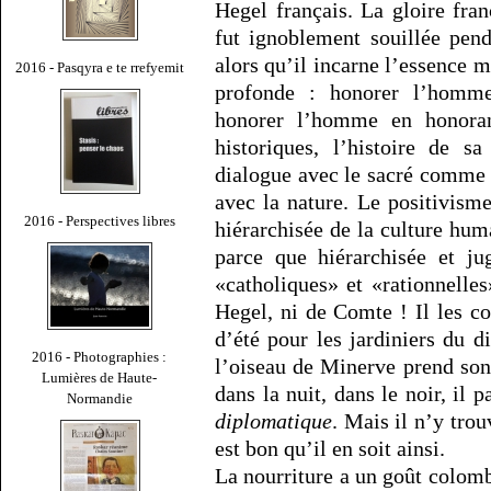
Hegel français. La gloire fran
fut ignoblement souillée pen
alors qu’il incarne l’essence
2016 - Pasqyra e te rrefyemit
profonde : honorer l’homm
honorer l’homme en honorant
historiques, l’histoire de s
dialogue avec le sacré comme
avec la nature. Le positivism
2016 - Perspectives libres
hiérarchisée de la culture huma
parce que hiérarchisée et ju
«catholiques» et «rationnelles
Hegel, ni de Comte ! Il les c
d’été pour les jardiniers du 
2016 - Photographies :
l’oiseau de Minerve prend son 
Lumières de Haute-
dans la nuit, dans le noir, il
Normandie
diplomatique
. Mais il n’y trou
est bon qu’il en soit ainsi.
La nourriture a un goût colom