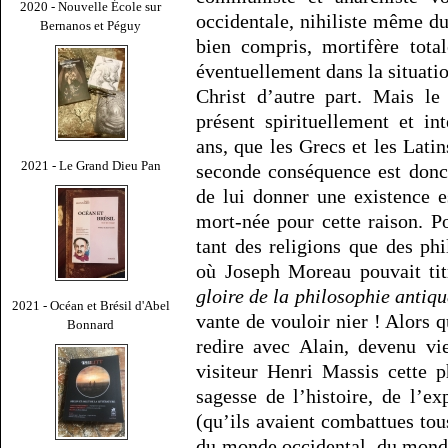
2020 - Nouvelle École sur
occidentale, nihiliste même du
Bernanos et Péguy
bien compris, mortifère tota
éventuellement dans la situati
Christ d’autre part. Mais le
présent spirituellement et i
ans, que les Grecs et les Latin
2021 - Le Grand Dieu Pan
seconde conséquence est donc
de lui donner une existence e
mort-née pour cette raison. Po
tant des religions que des ph
où Joseph Moreau pouvait tit
gloire de la philosophie antiqu
2021 - Océan et Brésil d'Abel
vante de vouloir nier ! Alors 
Bonnard
redire avec Alain, devenu vi
visiteur Henri Massis cette p
sagesse de l’histoire, de l’e
(qu’ils avaient combattues tous
du monde occidental, du monde