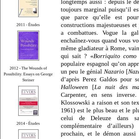
longtemps aussi : depuis le dé
toujours marginal puisqu’il es
que parce qu’elle est pour
constructions majestueuses et
2011 - Études
a combattues. Vogue la gal
enchaînez-vous quand vous vou
même gladiateur à Rome, vain
qui sait ? «
Borriquito como
populaire espagnol qu’on appr
2012 - The Wounds of
un peu le génial
Nazario
[
Naz
Possibility. Essays on George
d’après Perez Galdos pour so
Steiner
Halloween
[
La nuit des ma
Carpenter, en sens inverse
Klossowski a raison et son te
1961) est le plus beau et le p
celui de Deleuze dans 
2014 - Études
complémentaire d’ailleurs
prochain, et le démon aussi