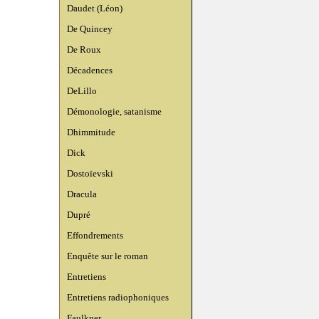
Daudet (Léon)
De Quincey
De Roux
Décadences
DeLillo
Démonologie, satanisme
Dhimmitude
Dick
Dostoïevski
Dracula
Dupré
Effondrements
Enquête sur le roman
Entretiens
Entretiens radiophoniques
Faulkner