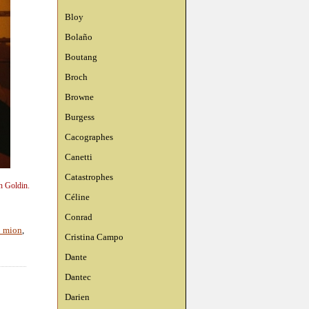
Bloy
Bolaño
Boutang
Broch
Browne
Burgess
Cacographes
Canetti
Catastrophes
n Goldin.
Céline
Conrad
y mion
,
Cristina Campo
Dante
Dantec
Darien