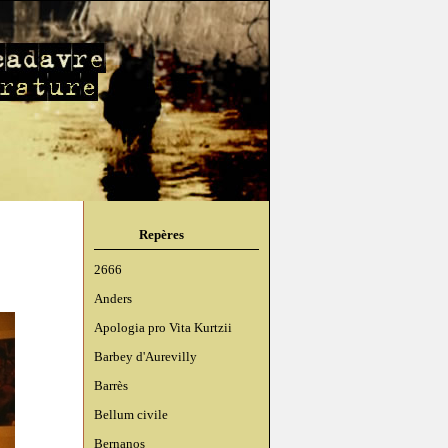
Repères
2666
Anders
Apologia pro Vita Kurtzii
Barbey d'Aurevilly
Barrès
Bellum civile
Bernanos