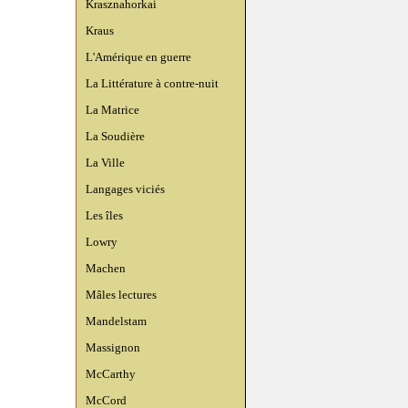
Krasznahorkai
Kraus
L'Amérique en guerre
La Littérature à contre-nuit
La Matrice
La Soudière
La Ville
Langages viciés
Les îles
Lowry
Machen
Mâles lectures
Mandelstam
Massignon
McCarthy
McCord