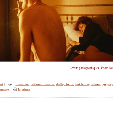
Crédits photographiques : Foote-Na
nt
| Tags :
littérature
,
critique littéraire
,
shelby foote
,
bart le magnifique
,
gregor
 guerre
|
|
Imprimer