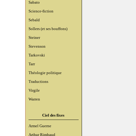
Sabato
Science-fiction
Sebald
Sollers (et ses bouffons)
Steiner
Stevenson
Tarkovski
Tarr
Théologie politique
Traductions
Virgile
Warren
Ciel des fixes
Armel Guerne
Arthur Rimbaud