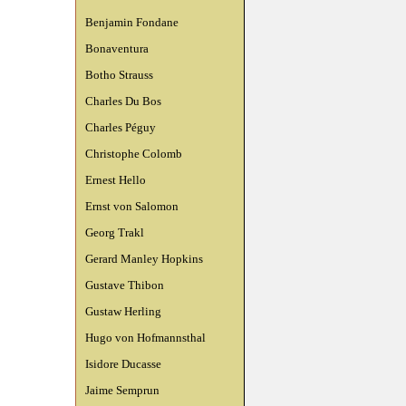
Benjamin Fondane
Bonaventura
Botho Strauss
Charles Du Bos
Charles Péguy
Christophe Colomb
Ernest Hello
Ernst von Salomon
Georg Trakl
Gerard Manley Hopkins
Gustave Thibon
Gustaw Herling
Hugo von Hofmannsthal
Isidore Ducasse
Jaime Semprun