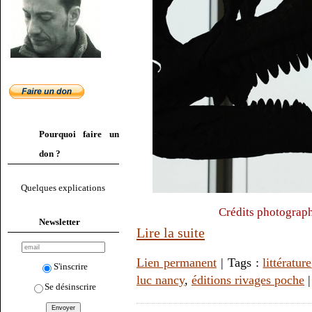
Pourquoi faire un
don ?
Quelques explications
Crédits photograph
Newsletter
Lire la suite
Lien permanent
| Tags :
littérature
S'inscrire
luc nancy
,
éditions rivages poche
Se désinscrire