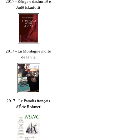
2017 - Kënga e dashurisë e
Judë Iskariotit
2017 - La Montagne morte
de la vie
2017 - Le Paradis français
d'Éric Rohmer