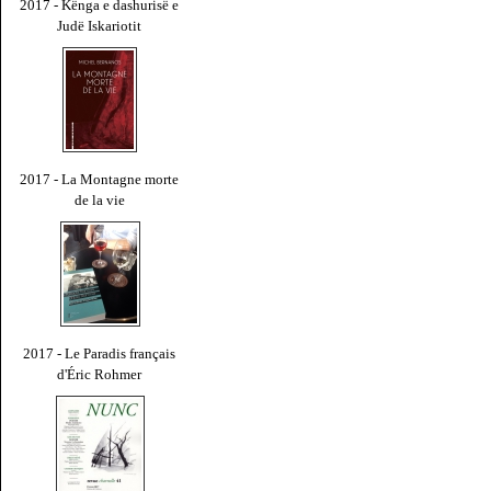
2017 - Kënga e dashurisë e
Judë Iskariotit
2017 - La Montagne morte
de la vie
2017 - Le Paradis français
d'Éric Rohmer