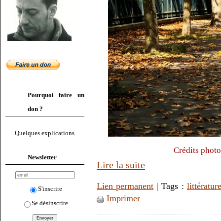
Pourquoi faire un
don ?
Quelques explications
Crédits phot
Newsletter
Lire la suite
Lien permanent
| Tags :
littératur
S'inscrire
Imprimer
Se désinscrire