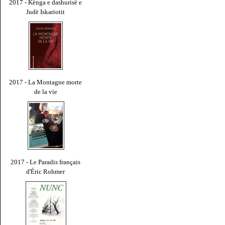
2017 - Kënga e dashurisë e
Judë Iskariotit
2017 - La Montagne morte
de la vie
2017 - Le Paradis français
d'Éric Rohmer