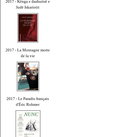
2017 - Kënga e dashurisë e
Judë Iskariotit
2017 - La Montagne morte
de la vie
2017 - Le Paradis français
d'Éric Rohmer