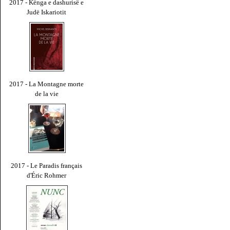
2017 - Kënga e dashurisë e
Judë Iskariotit
2017 - La Montagne morte
de la vie
2017 - Le Paradis français
d'Éric Rohmer