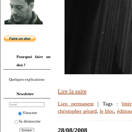
Pourquoi faire un
don ?
Quelques explications
Lire la suite
Newsletter
Lien permanent
| Tags :
litté
christopher gérard
,
le bloc
,
édition
S'inscrire
Se désinscrire
28/08/2008