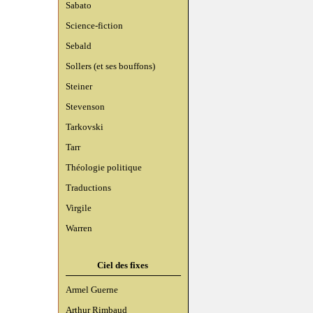
Sabato
Science-fiction
Sebald
Sollers (et ses bouffons)
Steiner
Stevenson
Tarkovski
Tarr
Théologie politique
Traductions
Virgile
Warren
Ciel des fixes
Armel Guerne
Arthur Rimbaud