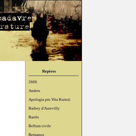
Repères
2666
Anders
Apologia pro Vita Kurtzii
Barbey d'Aurevilly
Barrès
Bellum civile
Bernanos