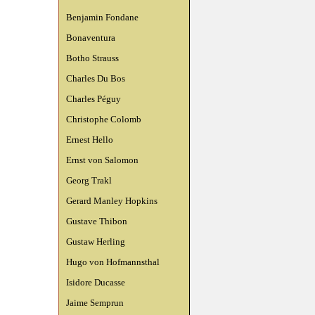
Benjamin Fondane
Bonaventura
Botho Strauss
Charles Du Bos
Charles Péguy
Christophe Colomb
Ernest Hello
Ernst von Salomon
Georg Trakl
Gerard Manley Hopkins
Gustave Thibon
Gustaw Herling
Hugo von Hofmannsthal
Isidore Ducasse
Jaime Semprun