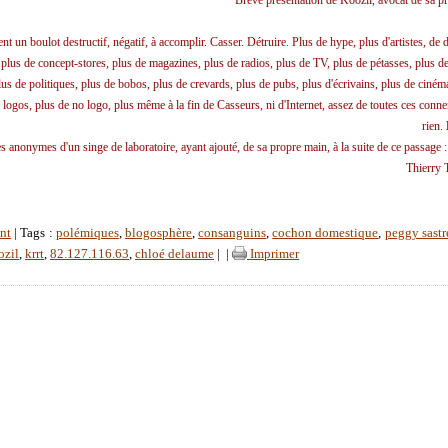
Brève présentation de Koozil, avocat de sa p
ent un boulot destructif, négatif, à accomplir. Casser. Détruire. Plus de hype, plus d'artistes, de 
 plus de concept-stores, plus de magazines, plus de radios, plus de TV, plus de pétasses, plus d
plus de politiques, plus de bobos, plus de crevards, plus de pubs, plus d'écrivains, plus de ciném
 logos, plus de no logo, plus même à la fin de Casseurs, ni d'Internet, assez de toutes ces conne
rien.
 anonymes d'un singe de laboratoire, ayant ajouté, de sa propre main, à la suite de ce passage 
Thierry 
nt
| Tags :
polémiques
,
blogosphère
,
consanguins
,
cochon domestique
,
peggy sastr
ozil
,
krrt
,
82.127.116.63
,
chloé delaume
|
|
Imprimer