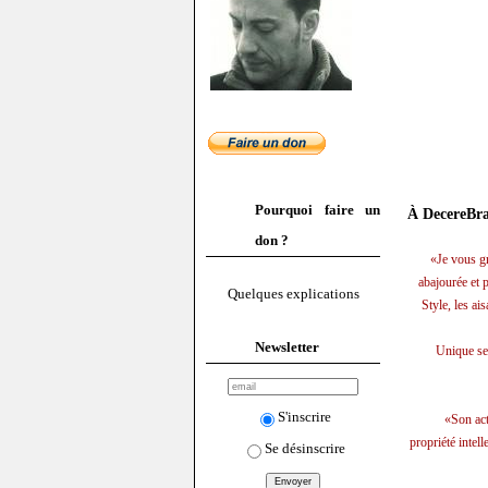
Pourquoi faire un
À DecereBra
don ?
«Je vous gr
abajourée et p
Quelques explications
Style, les ai
Newsletter
Unique sen
S'inscrire
«Son act
propriété intell
Se désinscrire