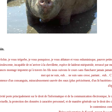
in.
ôchie, je vous trégerbe, je vous ponquisse, je vous ablature et vous enluminisque, pauvre petite
irulescente, incapable de m’arriver à la chevillette, espèce de laiderat miriputride, terrassé par
sances montage impotent qu’à travers les fils nous suivons le cours sans flancharer jamais jamai
moi qui ne suis, euh… ne suis sans cesse, partant... euh... C’
tence d'un consanguin, miraculeusement sauvée des eaux (plus précisément, d'un lit bactérien d
d'é
ivité porte principalement sur le droit de l'informatique et de la communication électronique, le d
ectuelle, la protection des données à caractère personnel, et de manière générale sur le droit des c
le contentieux com