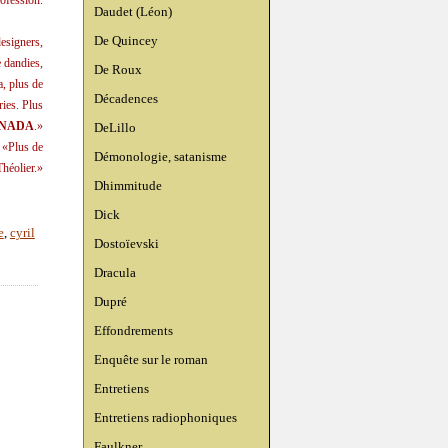
rofession.
Daudet (Léon)
De Quincey
designers,
e dandies,
De Roux
a, plus de
Décadences
ries. Plus
NADA
.»
DeLillo
: «Plus de
Démonologie, satanisme
Théolier.»
Dhimmitude
Dick
e
,
cyril
Dostoïevski
Dracula
Dupré
Effondrements
Enquête sur le roman
Entretiens
Entretiens radiophoniques
Faulkner