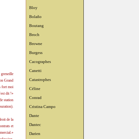
Bloy
Bolaño
Boutang
Broch
Browne
Burgess
Cacographes
Canetti
 greneille
Catastrophes
 mon Grand
s fort moi
Céline
est dit !»
Conrad
e station
Cristina Campo
puration).
Dante
roit de la
Dantec
ontrats et
mercial.»
Darien