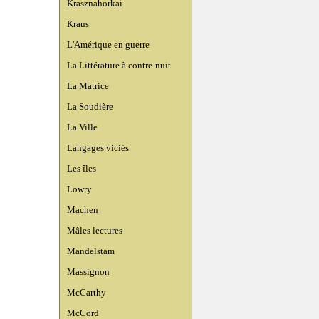
Krasznahorkai
Kraus
L'Amérique en guerre
La Littérature à contre-nuit
La Matrice
La Soudière
La Ville
Langages viciés
Les îles
Lowry
Machen
Mâles lectures
Mandelstam
Massignon
McCarthy
McCord