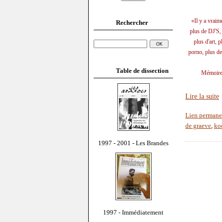
«Il y a vraim
Rechercher
plus de DJ'S,
plus d'art, 
porno, plus de
Table de dissection
Mémoires
Lire la suite
Lien permane
de graeve
,
ko
1997 - 2001 - Les Brandes
1997 - Immédiatement