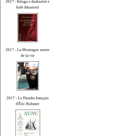
2017 - Kënga e dashurisë e
Judë Iskariotit
2017 - La Montagne morte
de la vie
2017 - Le Paradis français
d'Éric Rohmer