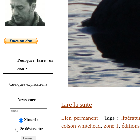
Pourquoi faire un
don ?
Quelques explications
Newsletter
Lire la suite
Lien permanent
| Tags :
littératu
S'inscrire
colson whitehead
,
zone 1
,
édition
Se désinscrire