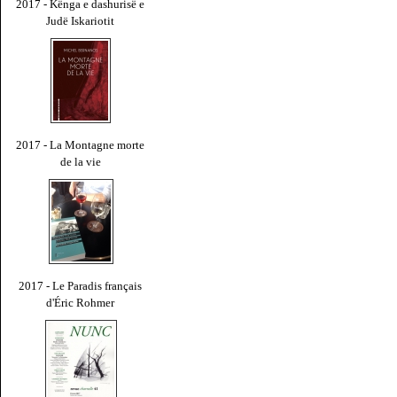
2017 - Kënga e dashurisë e
Judë Iskariotit
2017 - La Montagne morte
de la vie
2017 - Le Paradis français
d'Éric Rohmer