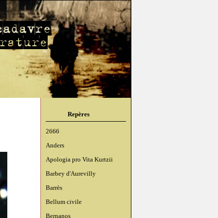
Repères
2666
Anders
Apologia pro Vita Kurtzii
Barbey d'Aurevilly
Barrès
Bellum civile
Bernanos