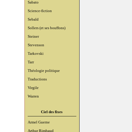
Sabato
Science-fiction
Sebald
Sollers (et ses bouffons)
Steiner
Stevenson
Tarkovski
Tarr
Théologie politique
Traductions
Virgile
Warren
Ciel des fixes
Armel Guerne
Arthur Rimbaud