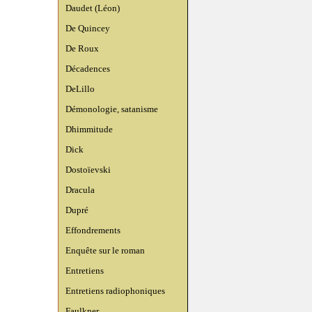
Daudet (Léon)
De Quincey
De Roux
Décadences
DeLillo
Démonologie, satanisme
Dhimmitude
Dick
Dostoïevski
Dracula
Dupré
Effondrements
Enquête sur le roman
Entretiens
Entretiens radiophoniques
Faulkner