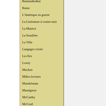
Krasznahorkai
Kraus
L'Amérique en guerre
La Littérature à contre-nuit
La Matrice
La Soudière
La Ville
Langages viciés
Les îles
Lowry
Machen
Mâles lectures
Mandelstam
Massignon
McCarthy
McCord