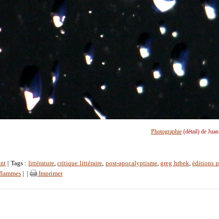
Photographie
(détail) de Jua
nt
| Tags :
littérature
,
critique littéraire
,
post-apocalyptisme
,
greg hrbek
,
éditions 
 flammes
|
|
Imprimer