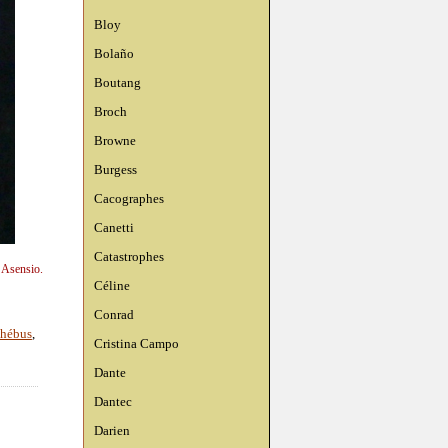
Bloy
Bolaño
Boutang
Broch
Browne
Burgess
Cacographes
Canetti
Catastrophes
n Asensio.
Céline
Conrad
phébus
,
Cristina Campo
Dante
Dantec
Darien