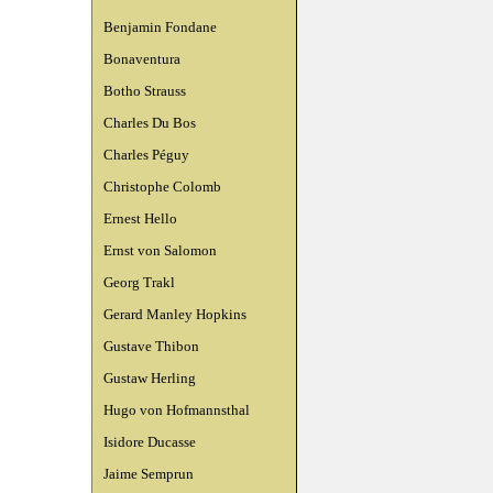
Benjamin Fondane
Bonaventura
Botho Strauss
Charles Du Bos
Charles Péguy
Christophe Colomb
Ernest Hello
Ernst von Salomon
Georg Trakl
Gerard Manley Hopkins
Gustave Thibon
Gustaw Herling
Hugo von Hofmannsthal
Isidore Ducasse
Jaime Semprun