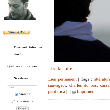
Pourquoi faire un
don ?
Quelques explications
Lire la suite
Newsletter
Lien permanent
| Tags :
littératur
sauvageot
,
charles du bos
,
cassa
periférica
|
|
Imprimer
S'inscrire
Se désinscrire