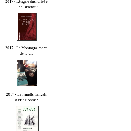
2017 - Kënga e dashurisë e
Judë Iskariotit
2017 - La Montagne morte
de la vie
2017 - Le Paradis français
d'Éric Rohmer