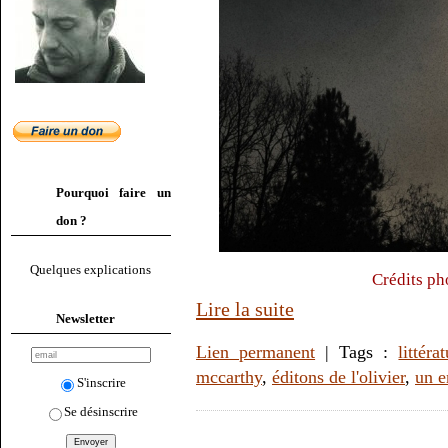
Pourquoi faire un
don ?
Quelques explications
Crédits ph
Lire la suite
Newsletter
Lien permanent
| Tags :
littéra
mccarthy
,
éditons de l'olivier
,
un e
S'inscrire
Se désinscrire