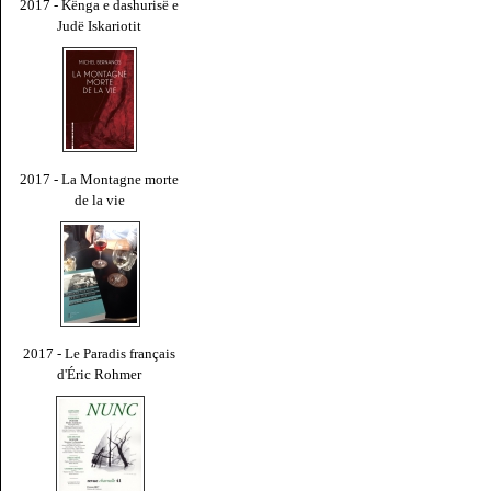
2017 - Kënga e dashurisë e
Judë Iskariotit
2017 - La Montagne morte
de la vie
2017 - Le Paradis français
d'Éric Rohmer