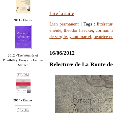
Lire la suite
2011 - Études
Lien permanent
| Tags :
littératu
énéide
,
theodor haecker
,
cormac m
de virgile
,
yann martel
,
béatrice et
16/06/2012
2012 - The Wounds of
Possibility. Essays on George
Relecture de La Route 
Steiner
2014 - Études