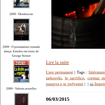
2009 - Disidencias
2009 - O pensamento tornado
dança. Estudos em torno de
George Steiner
Lire la suite
Lien permanent
| Tags :
littérature
tarkosvki
,
le sacrifice
,
cormac m
pasqyra e te rrefyemit
|
|
Impri
2009 - Valeurs actuelles
06/03/2015