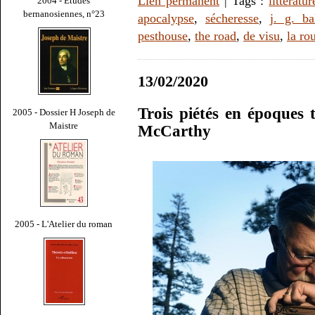
Lien permanent
| Tags :
littératur
2004 - Études
bernanosiennes, n°23
apocalypse
,
sécheresse
,
j. g. ba
pesthouse
,
the road
,
de visu
,
la ro
13/02/2020
Trois piétés en époques t
2005 - Dossier H Joseph de
Maistre
McCarthy
2005 - L'Atelier du roman