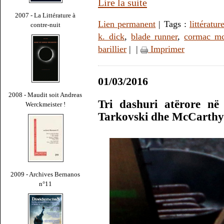
Lire la suite
2007 - La Littérature à
Lien permanent
| Tags :
littératur
contre-nuit
k. dick
,
blade runner
,
cormac mc
barillier
|
|
Imprimer
01/03/2016
2008 - Maudit soit Andreas
Tri dashuri atërore në 
Werckmeister !
Tarkovski dhe McCarthy
2009 - Archives Bernanos
n°11