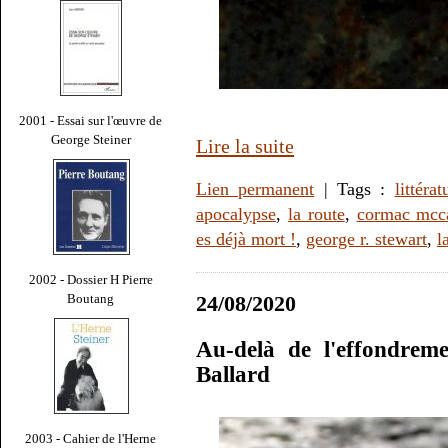
2001 - Essai sur l'œuvre de
George Steiner
Lire la suite
Lien permanent
| Tags :
littérat
apocalypse
,
la route
,
cormac mcc
es déjà mort !
,
george r. stewart
,
l
2002 - Dossier H Pierre
Boutang
24/08/2020
Au-delà de l'effondrem
Ballard
2003 - Cahier de l'Herne