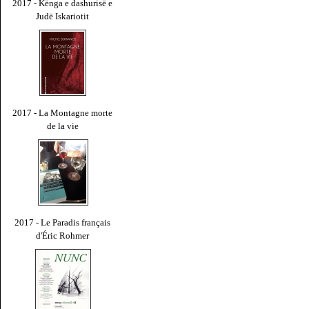
2017 - Kënga e dashurisë e
Judë Iskariotit
2017 - La Montagne morte
de la vie
2017 - Le Paradis français
d'Éric Rohmer