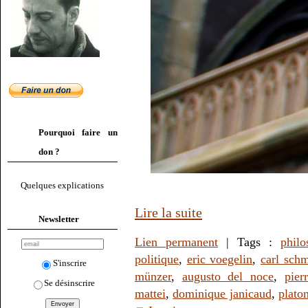
Pourquoi faire un
don ?
Quelques explications
Lire la suite
Newsletter
Lien permanent
| Tags :
philo
politique
,
eric voegelin
,
carl schm
S'inscrire
münzer
,
augusto del noce
,
pier
Se désinscrire
mattei
,
dominique janicaud
,
plato