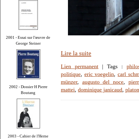
2001 - Essai sur l'œuvre de
George Steiner
Lire la suite
Lien permanent
| Tags :
philo
politique
,
eric voegelin
,
carl schm
münzer
,
augusto del noce
,
pier
2002 - Dossier H Pierre
mattei
,
dominique janicaud
,
plato
Boutang
2003 - Cahier de l'Herne