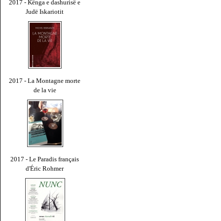
2017 - Kënga e dashurisë e
Judë Iskariotit
2017 - La Montagne morte
de la vie
2017 - Le Paradis français
d'Éric Rohmer