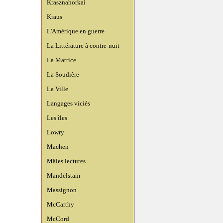
Krasznahorkai
Kraus
L'Amérique en guerre
La Littérature à contre-nuit
La Matrice
La Soudière
La Ville
Langages viciés
Les îles
Lowry
Machen
Mâles lectures
Mandelstam
Massignon
McCarthy
McCord