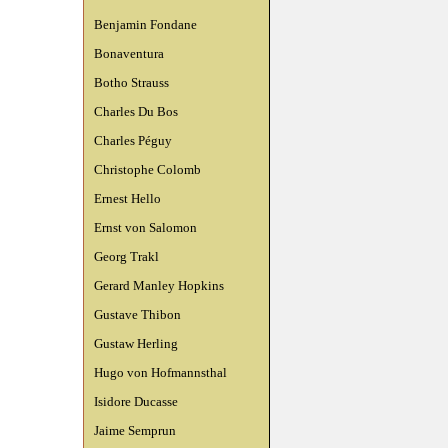
Benjamin Fondane
Bonaventura
Botho Strauss
Charles Du Bos
Charles Péguy
Christophe Colomb
Ernest Hello
Ernst von Salomon
Georg Trakl
Gerard Manley Hopkins
Gustave Thibon
Gustaw Herling
Hugo von Hofmannsthal
Isidore Ducasse
Jaime Semprun