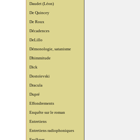
Daudet (Léon)
De Quincey
De Roux
Décadences
DeLillo
Démonologie, satanisme
Dhimmitude
Dick
Dostoïevski
Dracula
Dupré
Effondrements
Enquête sur le roman
Entretiens
Entretiens radiophoniques
Faulkner