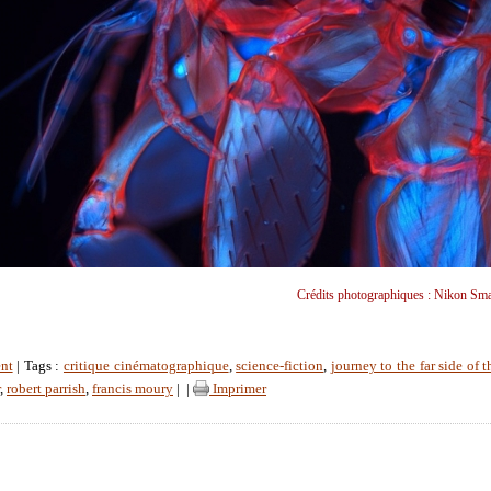
Crédits photographiques : Nikon Sma
nt
| Tags :
critique cinématographique
,
science-fiction
,
journey to the far side of 
,
robert parrish
,
francis moury
|
|
Imprimer