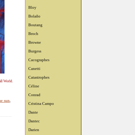
Bloy
Bolaño
Boutang
Broch
Browne
Burgess
Cacographes
Canetti
Catastrophes
ll World.
Céline
Conrad
the sun
,
Cristina Campo
Dante
Dantec
Darien