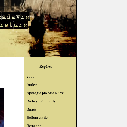
Repères
2666
Anders
Apologia pro Vita Kurtzii
Barbey d'Aurevilly
Barrès
Bellum civile
Bernanos