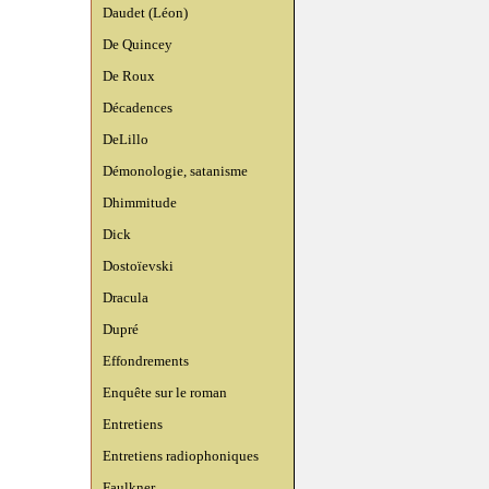
Daudet (Léon)
De Quincey
De Roux
Décadences
DeLillo
Démonologie, satanisme
Dhimmitude
Dick
Dostoïevski
Dracula
Dupré
Effondrements
Enquête sur le roman
Entretiens
Entretiens radiophoniques
Faulkner