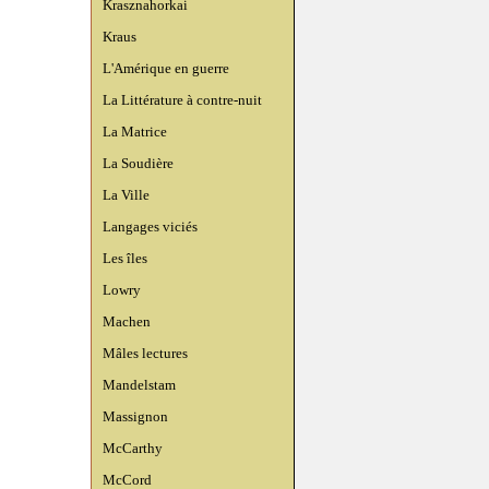
Krasznahorkai
Kraus
L'Amérique en guerre
La Littérature à contre-nuit
La Matrice
La Soudière
La Ville
Langages viciés
Les îles
Lowry
Machen
Mâles lectures
Mandelstam
Massignon
McCarthy
McCord