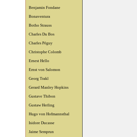
Benjamin Fondane
Bonaventura
Botho Strauss
Charles Du Bos
Charles Péguy
Christophe Colomb
Ernest Hello
Ernst von Salomon
Georg Trakl
Gerard Manley Hopkins
Gustave Thibon
Gustaw Herling
Hugo von Hofmannsthal
Isidore Ducasse
Jaime Semprun