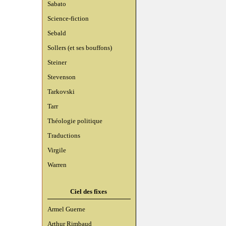
Sabato
Science-fiction
Sebald
Sollers (et ses bouffons)
Steiner
Stevenson
Tarkovski
Tarr
Théologie politique
Traductions
Virgile
Warren
Ciel des fixes
Armel Guerne
Arthur Rimbaud