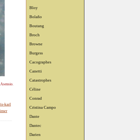
Bloy
Bolaño
Boutang
Broch
Browne
Burgess
Cacographes
Canetti
Catastrophes
n Asensio.
Céline
Conrad
ris-karl
Cristina Campo
imer
Dante
Dantec
Darien