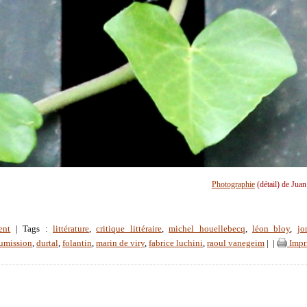
Photographie
(détail) de Jua
ent
| Tags :
littérature
,
critique littéraire
,
michel houellebecq
,
léon bloy
,
jo
umission
,
durtal
,
folantin
,
marin de viry
,
fabrice luchini
,
raoul vanegeim
|
|
Impr