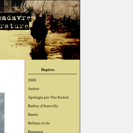
Repères
2666
Anders
Apologia pro Vita Kurtzii
Barbey d'Aurevilly
Barrès
Bellum civile
Bernanos