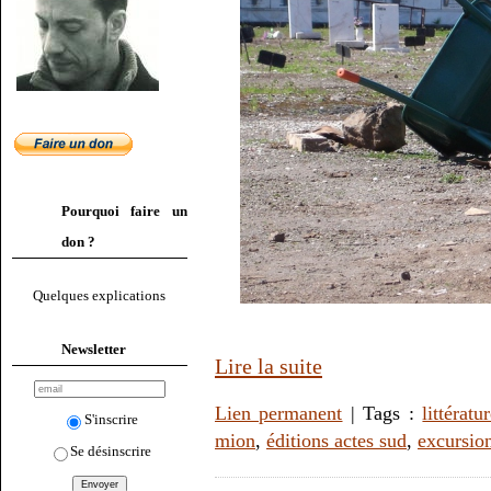
Pourquoi faire un
don ?
Quelques explications
Newsletter
Lire la suite
Lien permanent
| Tags :
littératu
S'inscrire
mion
,
éditions actes sud
,
excursion
Se désinscrire