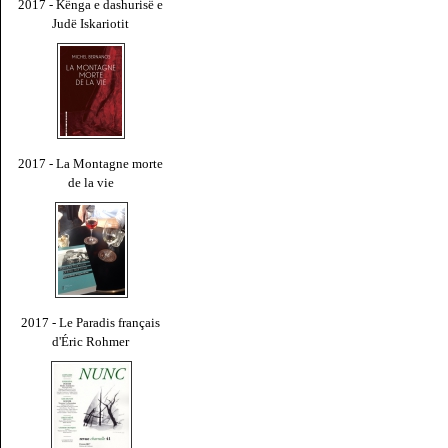
2017 - Kënga e dashurisë e
Judë Iskariotit
2017 - La Montagne morte
de la vie
2017 - Le Paradis français
d'Éric Rohmer