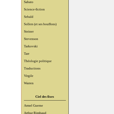
Sabato
Science-fiction
Sebald
Sollers (et ses bouffons)
Steiner
Stevenson
Tarkovski
Tarr
Théologie politique
Traductions
Virgile
Warren
Ciel des fixes
Armel Guerne
Arthur Rimbaud