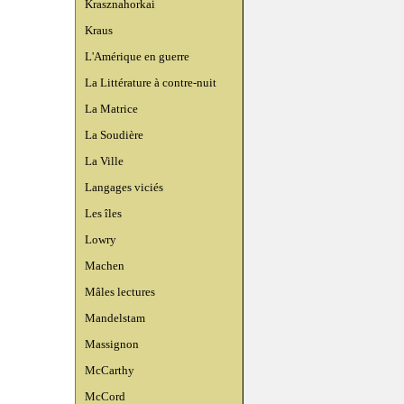
Krasznahorkai
Kraus
L'Amérique en guerre
La Littérature à contre-nuit
La Matrice
La Soudière
La Ville
Langages viciés
Les îles
Lowry
Machen
Mâles lectures
Mandelstam
Massignon
McCarthy
McCord