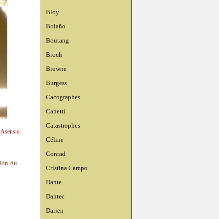
Bloy
Bolaño
Boutang
Broch
Browne
Burgess
Cacographes
Canetti
Catastrophes
 Asensio.
Céline
Conrad
tion du
Cristina Campo
Dante
Dantec
Darien