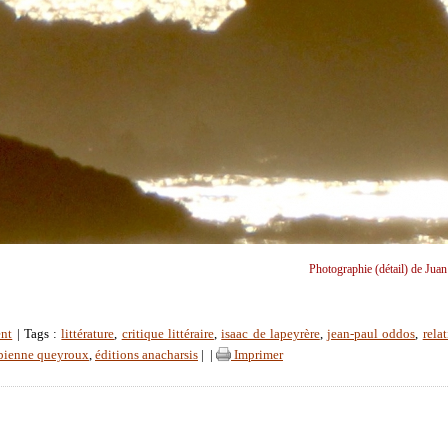
Photographie (détail) de Juan
nt
| Tags :
littérature
,
critique littéraire
,
isaac de lapeyrère
,
jean-paul oddos
,
rela
bienne queyroux
,
éditions anacharsis
|
|
Imprimer