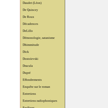
Daudet (Léon)
De Quincey
De Roux
Décadences
DeLillo
Démonologie, satanisme
Dhimmitude
Dick
Dostoïevski
Dracula
Dupré
Effondrements
Enquête sur le roman
Entretiens
Entretiens radiophoniques
Faulkner