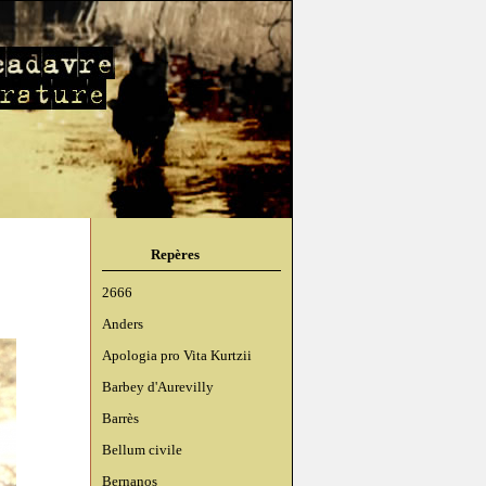
Repères
2666
Anders
Apologia pro Vita Kurtzii
Barbey d'Aurevilly
Barrès
Bellum civile
Bernanos