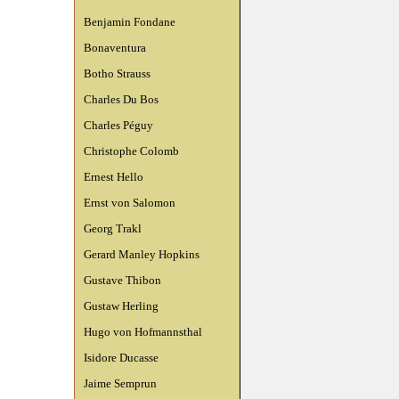
Benjamin Fondane
Bonaventura
Botho Strauss
Charles Du Bos
Charles Péguy
Christophe Colomb
Ernest Hello
Ernst von Salomon
Georg Trakl
Gerard Manley Hopkins
Gustave Thibon
Gustaw Herling
Hugo von Hofmannsthal
Isidore Ducasse
Jaime Semprun