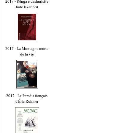
2017 - Kënga e dashurisë e
Judë Iskariotit
2017 - La Montagne morte
de la vie
2017 - Le Paradis français
d'Éric Rohmer