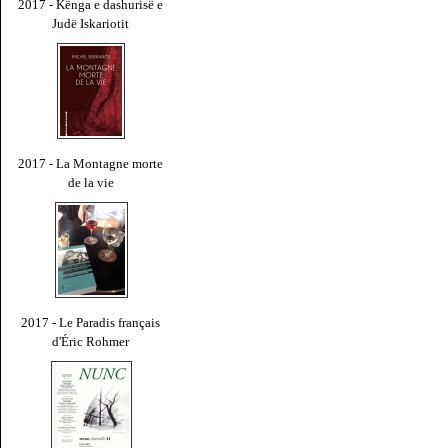
2017 - Kënga e dashurisë e
Judë Iskariotit
2017 - La Montagne morte
de la vie
2017 - Le Paradis français
d'Éric Rohmer