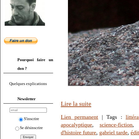
Pourquoi faire un
don ?
Quelques explications
Newsletter
Lire la suite
Lien permanent
| Tags :
littér
S'inscrire
apocalyptique
,
science-fiction
Se désinscrire
d'histoire future
,
gabriel tarde
,
édi