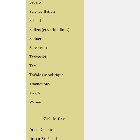
Sabato
Science-fiction
Sebald
Sollers (et ses bouffons)
Steiner
Stevenson
Tarkovski
Tarr
Théologie politique
Traductions
Virgile
Warren
Ciel des fixes
Armel Guerne
Arthur Rimbaud