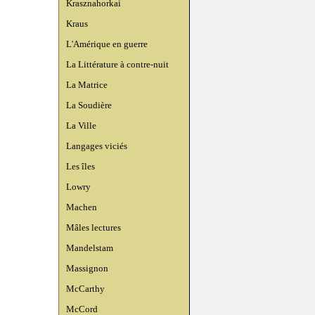
Krasznahorkai
Kraus
L'Amérique en guerre
La Littérature à contre-nuit
La Matrice
La Soudière
La Ville
Langages viciés
Les îles
Lowry
Machen
Mâles lectures
Mandelstam
Massignon
McCarthy
McCord