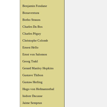
Benjamin Fondane
Bonaventura
Botho Strauss
Charles Du Bos
Charles Péguy
Christophe Colomb
Ernest Hello
Ernst von Salomon
Georg Trakl
Gerard Manley Hopkins
Gustave Thibon
Gustaw Herling
Hugo von Hofmannsthal
Isidore Ducasse
Jaime Semprun