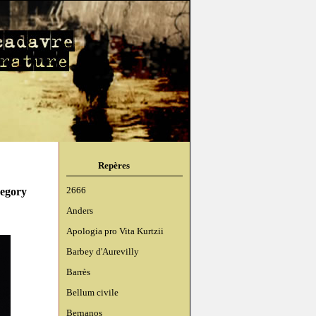
Repères
regory
2666
Anders
Apologia pro Vita Kurtzii
Barbey d'Aurevilly
Barrès
Bellum civile
Bernanos