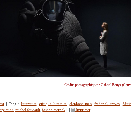
Crédits photographiques : Gabriel Bouys (Getty
ent
| Tags :
littérature
,
critique littéraire
,
elephant man
,
frederick treves
,
éditi
ory mion
,
michel foucault
,
joseph merrick
|
|
Imprimer