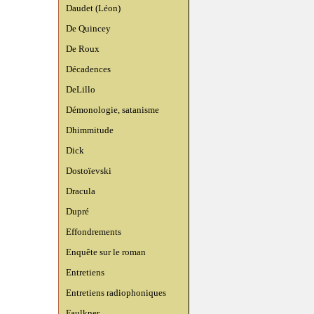
Daudet (Léon)
De Quincey
De Roux
Décadences
DeLillo
Démonologie, satanisme
Dhimmitude
Dick
Dostoïevski
Dracula
Dupré
Effondrements
Enquête sur le roman
Entretiens
Entretiens radiophoniques
Faulkner