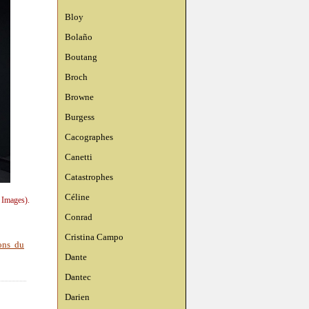
Bloy
Bolaño
Boutang
Broch
Browne
Burgess
Cacographes
Canetti
Catastrophes
Céline
 Images).
Conrad
Cristina Campo
ons du
Dante
Dantec
Darien