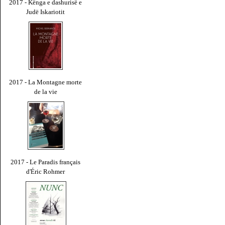
2017 - Kënga e dashurisë e
Judë Iskariotit
2017 - La Montagne morte
de la vie
2017 - Le Paradis français
d'Éric Rohmer