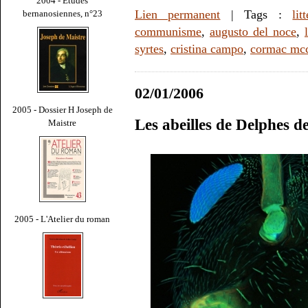
2004 - Études
Lien permanent
| Tags :
lit
bernanosiennes, n°23
communisme
,
augusto del noce
,
syrtes
,
cristina campo
,
cormac mcc
02/01/2006
2005 - Dossier H Joseph de
Les abeilles de Delphes d
Maistre
2005 - L'Atelier du roman