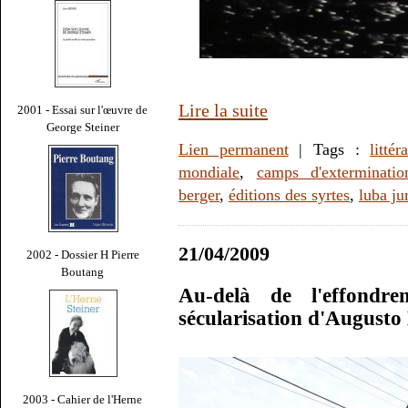
Lire la suite
2001 - Essai sur l'œuvre de
George Steiner
Lien permanent
| Tags :
littér
mondiale
,
camps d'exterminatio
berger
,
éditions des syrtes
,
luba ju
21/04/2009
2002 - Dossier H Pierre
Boutang
Au-delà de l'effondr
sécularisation d'Augusto
2003 - Cahier de l'Herne