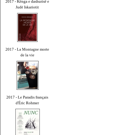
2017 - Kënga e dashurisë e
Judë Iskariotit
2017 - La Montagne morte
de la vie
2017 - Le Paradis français
d'Éric Rohmer