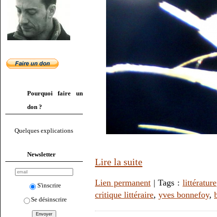
Pourquoi faire un
don ?
Quelques explications
Newsletter
Lire la suite
Lien permanent
| Tags :
littérature
S'inscrire
critique littéraire
,
yves bonnefoy
,
Se désinscrire