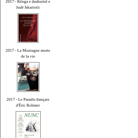
2017 - Kënga e dashurisë e
Judë Iskariotit
2017 - La Montagne morte
de la vie
2017 - Le Paradis français
d'Éric Rohmer