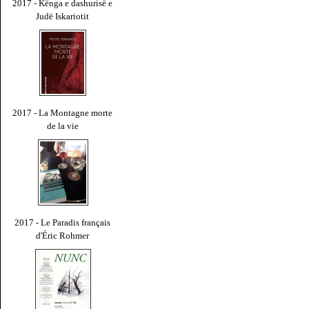
2017 - Kënga e dashurisë e
Judë Iskariotit
2017 - La Montagne morte
de la vie
2017 - Le Paradis français
d'Éric Rohmer