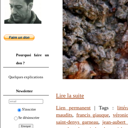
Pourquoi faire un
don ?
Quelques explications
Newsletter
Lire la suite
Lien permanent
| Tags :
litté
S'inscrire
maudits
,
francis giauque
,
véroni
Se désinscrire
saint-denys garneau
,
jean-aubert 