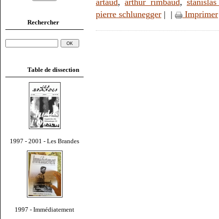
artaud
,
arthur rimbaud
,
stanislas
pierre schlunegger
|
|
Imprimer
Rechercher
Table de dissection
1997 - 2001 - Les Brandes
1997 - Immédiatement