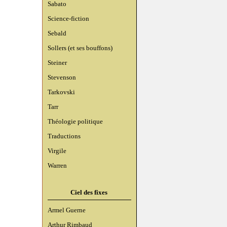
Sabato
Science-fiction
Sebald
Sollers (et ses bouffons)
Steiner
Stevenson
Tarkovski
Tarr
Théologie politique
Traductions
Virgile
Warren
Ciel des fixes
Armel Guerne
Arthur Rimbaud