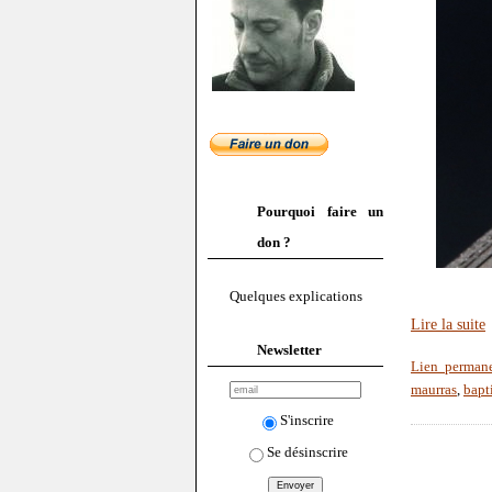
Pourquoi faire un
don ?
Quelques explications
Lire la suite
Newsletter
Lien perman
maurras
,
bapt
S'inscrire
Se désinscrire