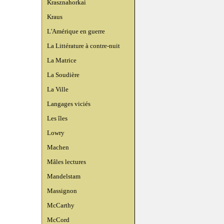
Krasznahorkai
Kraus
L'Amérique en guerre
La Littérature à contre-nuit
La Matrice
La Soudière
La Ville
Langages viciés
Les îles
Lowry
Machen
Mâles lectures
Mandelstam
Massignon
McCarthy
McCord