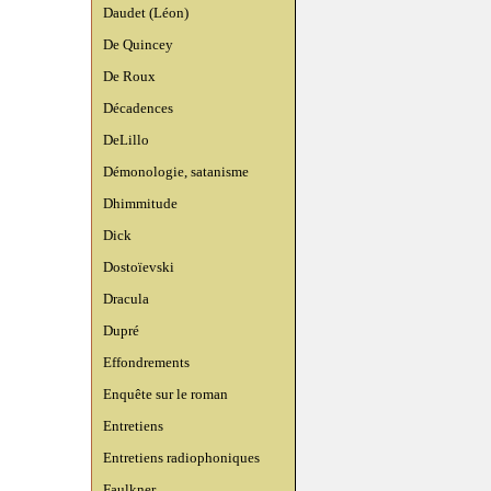
Daudet (Léon)
De Quincey
De Roux
Décadences
DeLillo
Démonologie, satanisme
Dhimmitude
Dick
Dostoïevski
Dracula
Dupré
Effondrements
Enquête sur le roman
Entretiens
Entretiens radiophoniques
Faulkner