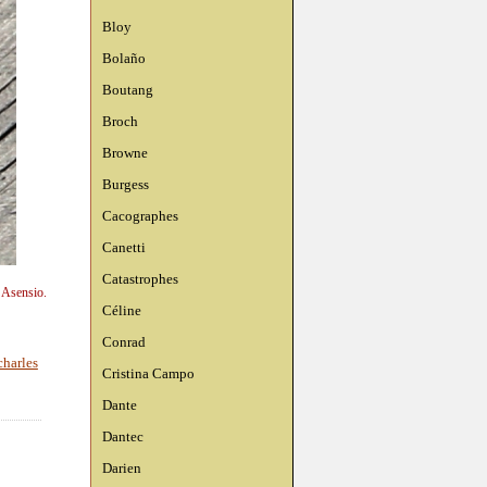
Bloy
Bolaño
Boutang
Broch
Browne
Burgess
Cacographes
Canetti
Catastrophes
n Asensio.
Céline
Conrad
charles
Cristina Campo
Dante
Dantec
Darien