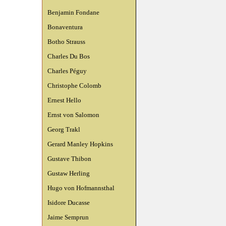
Benjamin Fondane
Bonaventura
Botho Strauss
Charles Du Bos
Charles Péguy
Christophe Colomb
Ernest Hello
Ernst von Salomon
Georg Trakl
Gerard Manley Hopkins
Gustave Thibon
Gustaw Herling
Hugo von Hofmannsthal
Isidore Ducasse
Jaime Semprun