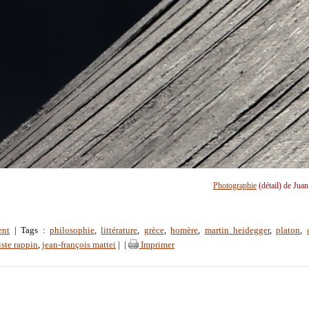
Photographie
(détail) de Jua
ent
| Tags :
philosophie
,
littérature
,
grèce
,
homère
,
martin heidegger
,
platon
,
iste rappin
,
jean-françois mattei
|
|
Imprimer