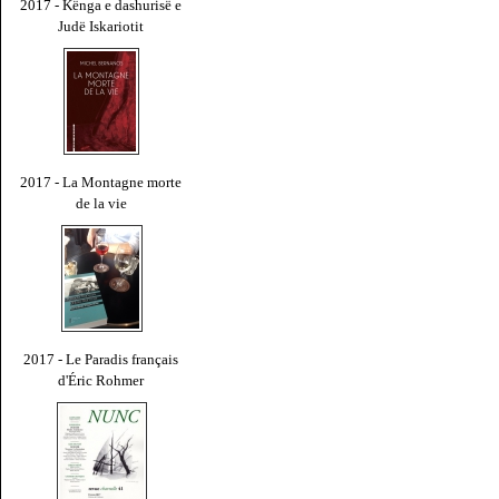
2017 - Kënga e dashurisë e
Judë Iskariotit
2017 - La Montagne morte
de la vie
2017 - Le Paradis français
d'Éric Rohmer