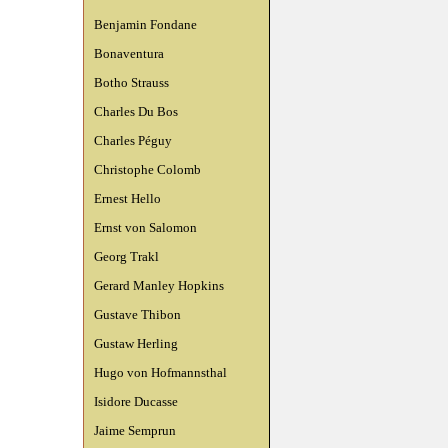
Benjamin Fondane
Bonaventura
Botho Strauss
Charles Du Bos
Charles Péguy
Christophe Colomb
Ernest Hello
Ernst von Salomon
Georg Trakl
Gerard Manley Hopkins
Gustave Thibon
Gustaw Herling
Hugo von Hofmannsthal
Isidore Ducasse
Jaime Semprun