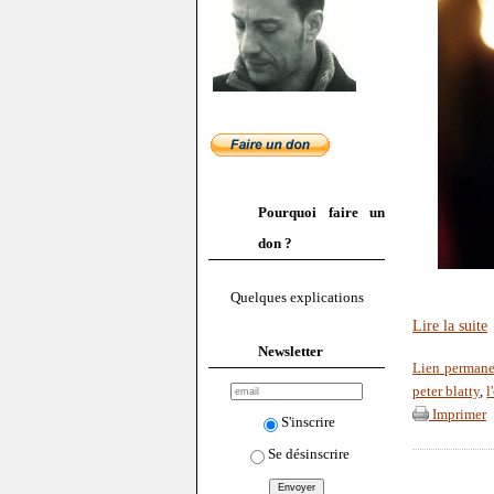
Pourquoi faire un
don ?
Quelques explications
Lire la suite
Newsletter
Lien perman
peter blatty
,
l
Imprimer
S'inscrire
Se désinscrire