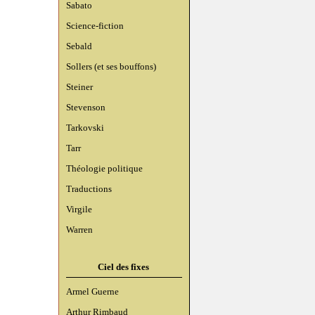
Sabato
Science-fiction
Sebald
Sollers (et ses bouffons)
Steiner
Stevenson
Tarkovski
Tarr
Théologie politique
Traductions
Virgile
Warren
Ciel des fixes
Armel Guerne
Arthur Rimbaud