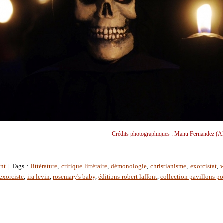
Crédits photographiques : Manu Fernandez (A
ent
| Tags :
littérature
,
critique littéraire
,
démonologie
,
christianisme
,
exorcistat
,
w
'exorciste
,
ira levin
,
rosemary's baby
,
éditions robert laffont
,
collection pavillons p