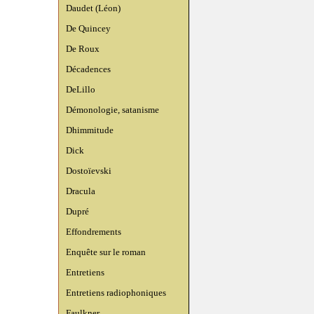
Daudet (Léon)
De Quincey
De Roux
Décadences
DeLillo
Démonologie, satanisme
Dhimmitude
Dick
Dostoïevski
Dracula
Dupré
Effondrements
Enquête sur le roman
Entretiens
Entretiens radiophoniques
Faulkner