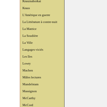
Krasznahorkai
Kraus
L'Amérique en guerre
La Littérature à contre-nuit
La Matrice
La Soudière
La Ville
Langages viciés
Les îles
Lowry
Machen
Mâles lectures
Mandelstam
Massignon
McCarthy
McCord