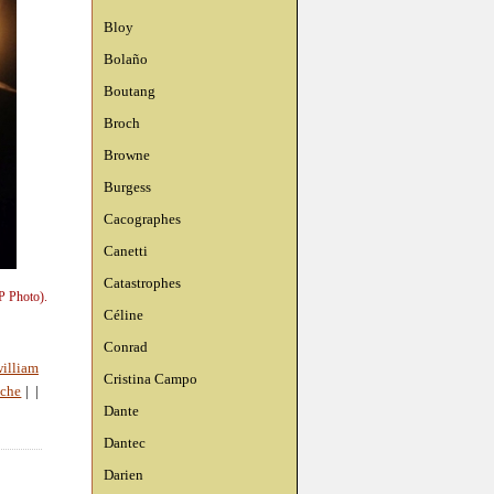
Bloy
Bolaño
Boutang
Broch
Browne
Burgess
Cacographes
Canetti
Catastrophes
P Photo).
Céline
Conrad
illiam
Cristina Campo
oche
|
|
Dante
Dantec
Darien