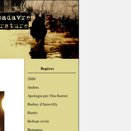
Repères
2666
Anders
Apologia pro Vita Kurtzii
Barbey d'Aurevilly
Barrès
Bellum civile
Bernanos