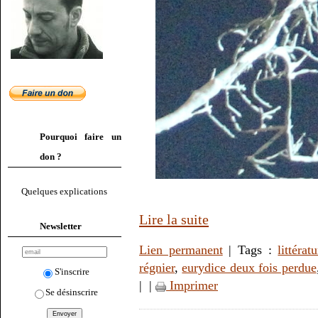
Pourquoi faire un
don ?
Quelques explications
Lire la suite
Newsletter
Lien permanent
| Tags :
littérat
régnier
,
eurydice deux fois perdue
S'inscrire
|
|
Imprimer
Se désinscrire