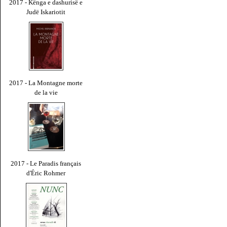
2017 - Kënga e dashurisë e
Judë Iskariotit
2017 - La Montagne morte
de la vie
2017 - Le Paradis français
d'Éric Rohmer