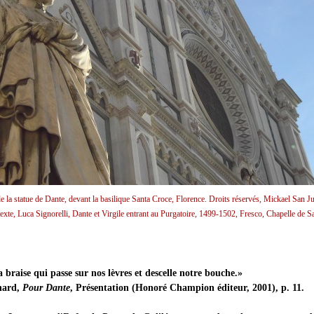
e la statue de Dante, devant la basilique Santa Croce, Florence. Droits réservés, Mickael San 
texte, Luca Signorelli, Dante et Virgile entrant au Purgatoire, 1499-1502, Fresco, Chapelle de S
a braise qui passe sur nos lèvres et descelle notre bouche.»
hard,
Pour Dante
, Présentation (Honoré Champion éditeur, 2001), p. 11.