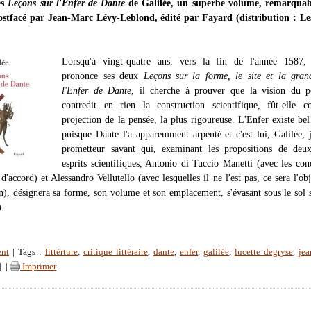
es
Leçons sur l'Enfer de Dante
de Galilée, un superbe volume, remarqua
postfacé par Jean-Marc Lévy-Leblond, édité par Fayard (distribution : Les
Lorsqu'à vingt-quatre ans, vers la fin de l'année 1587, 
prononce ses deux
Leçons sur la forme, le site et la gran
l'Enfer de Dante
, il cherche à prouver que la vision du p
contredit en rien la construction scientifique, fût-elle c
projection de la pensée, la plus rigoureuse. L'Enfer existe bel
puisque Dante l'a apparemment arpenté et c'est lui, Galilée, 
prometteur savant qui, examinant les propositions de deux
esprits scientifiques, Antonio di Tuccio Manetti (avec les con
 d'accord) et Alessandro Vellutello (avec lesquelles il ne l'est pas, ce sera l'obj
n), désignera sa forme, son volume et son emplacement, s'évasant sous le sol 
).
ent
| Tags :
littérture
,
critique littéraire
,
dante
,
enfer
,
galilée
,
lucette degryse
,
jea
|
|
Imprimer