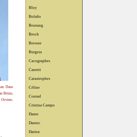
Bloy
Bolaño
Boutang
Broch
Browne
Burgess
Cacographes
Canetti
Catastrophes
Juan. Dans
Céline
an Brizio,
Conrad
Orvieto.
Cristina Campo
Dante
Dantec
Darien