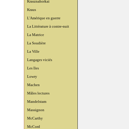
Krasznahorkai
Kraus
L'Amérique en guerre
La Littérature à contre-nuit
La Matrice
La Soudière
La Ville
Langages viciés
Les îles
Lowry
Machen
Mâles lectures
Mandelstam
Massignon
McCarthy
McCord