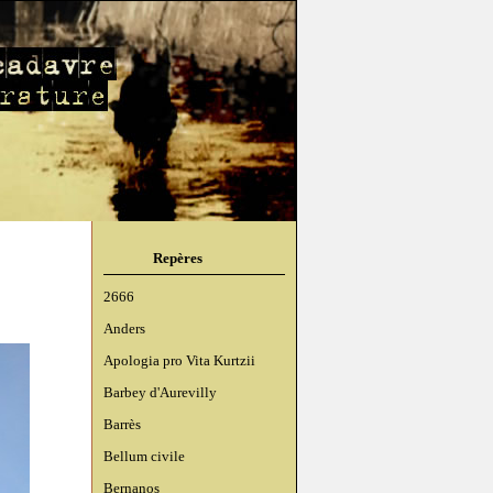
Repères
2666
Anders
Apologia pro Vita Kurtzii
Barbey d'Aurevilly
Barrès
Bellum civile
Bernanos