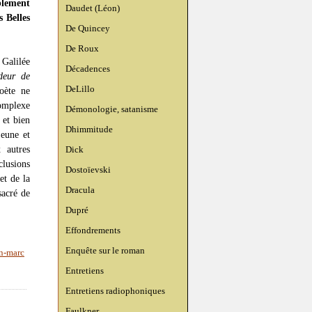
blement
Daudet (Léon)
 Belles
De Quincey
De Roux
Galilée
Décadences
deur de
DeLillo
oète ne
omplexe
Démonologie, satanisme
 et bien
Dhimmitude
jeune et
 autres
Dick
clusions
Dostoïevski
et de la
Dracula
sacré de
Dupré
Effondrements
Enquête sur le roman
n-marc
Entretiens
Entretiens radiophoniques
Faulkner