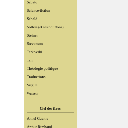
Sabato
Science-fiction
Sebald
Sollers (et ses bouffons)
Steiner
Stevenson
Tarkovski
Tarr
Théologie politique
Traductions
Virgile
Warren
Ciel des fixes
Armel Guerne
Arthur Rimbaud