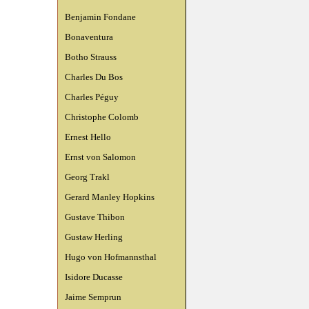
Benjamin Fondane
Bonaventura
Botho Strauss
Charles Du Bos
Charles Péguy
Christophe Colomb
Ernest Hello
Ernst von Salomon
Georg Trakl
Gerard Manley Hopkins
Gustave Thibon
Gustaw Herling
Hugo von Hofmannsthal
Isidore Ducasse
Jaime Semprun