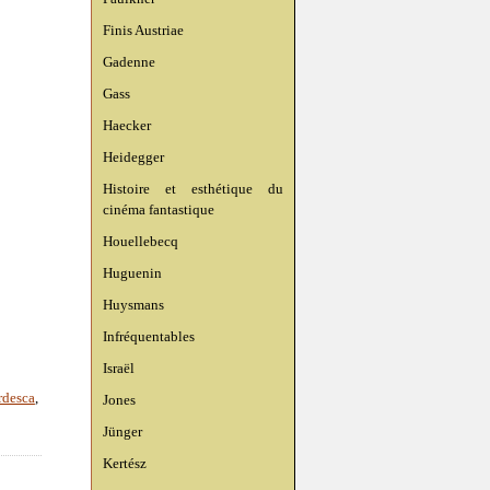
Finis Austriae
Gadenne
Gass
Haecker
Heidegger
Histoire et esthétique du
cinéma fantastique
Houellebecq
Huguenin
Huysmans
Infréquentables
Israël
rdesca
,
Jones
Jünger
Kertész