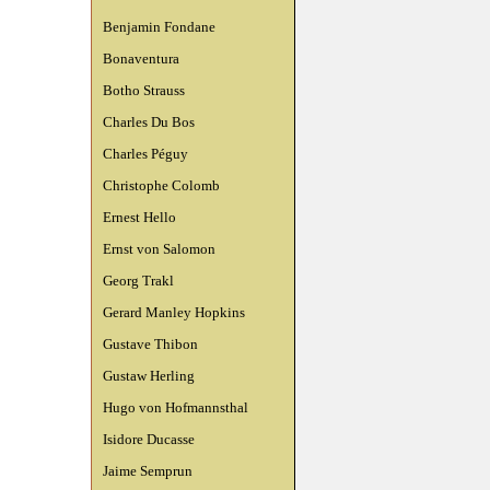
Benjamin Fondane
Bonaventura
Botho Strauss
Charles Du Bos
Charles Péguy
Christophe Colomb
Ernest Hello
Ernst von Salomon
Georg Trakl
Gerard Manley Hopkins
Gustave Thibon
Gustaw Herling
Hugo von Hofmannsthal
Isidore Ducasse
Jaime Semprun