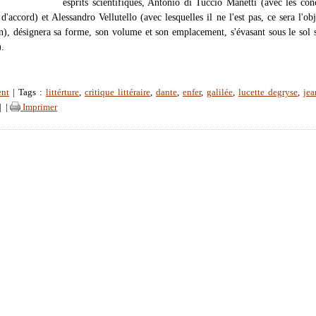
esprits scientifiques, Antonio di Tuccio Manetti (avec les con
 d'accord) et Alessandro Vellutello (avec lesquelles il ne l'est pas, ce sera l'obj
n), désignera sa forme, son volume et son emplacement, s'évasant sous le sol 
).
ent
| Tags :
littérture
,
critique littéraire
,
dante
,
enfer
,
galilée
,
lucette degryse
,
jea
|
|
Imprimer