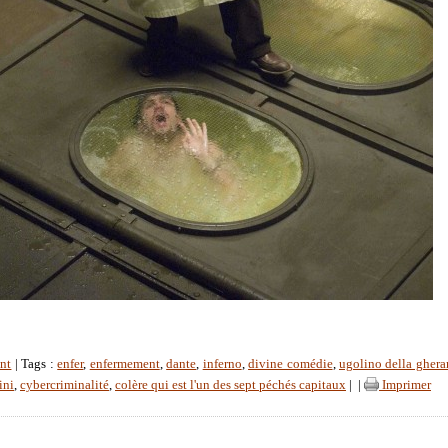
nt
| Tags :
enfer
,
enfermement
,
dante
,
inferno
,
divine comédie
,
ugolino della ghera
ini
,
cybercriminalité
,
colère qui est l'un des sept péchés capitaux
|
|
Imprimer