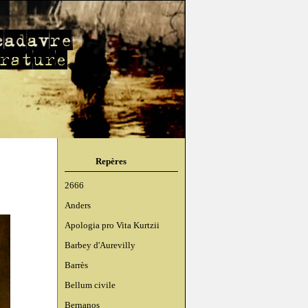
Repères
2666
Anders
Apologia pro Vita Kurtzii
Barbey d'Aurevilly
Barrès
Bellum civile
Bernanos