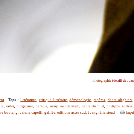
Photographie
(détail) de Jua
ent
| Tags :
littérature
,
critique littéraire
,
démonologie
,
repères
,
dante alighieri
ie
,
enfer
,
purgatoire
,
paradis
,
ossip mandelstam
,
henri du buit
,
philippe sollers
rre boutang
,
valeria capelli
,
galilée
,
éditions actes sud
,
évanghélia stead
|
|
Impr