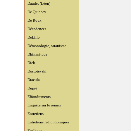
Daudet (Léon)
De Quincey
De Roux
Décadences
DeLillo
Démonologie, satanisme
Dhimmitude
Dick
Dostoïevski
Dracula
Dupré
Effondrements
Enquête sur le roman
Entretiens
Entretiens radiophoniques
Faulkner