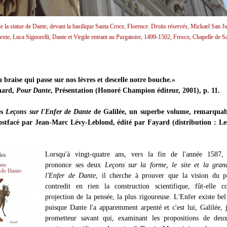
e la statue de Dante, devant la basilique Santa Croce, Florence. Droits réservés, Mickael San 
texte, Luca Signorelli, Dante et Virgile entrant au Purgatoire, 1499-1502, Fresco, Chapelle de S
a braise qui passe sur nos lèvres et descelle notre bouche.»
hard,
Pour Dante
, Présentation (Honoré Champion éditeur, 2001), p. 11.
es
Leçons sur l'Enfer de Dante
de Galilée, un superbe volume, remarqua
postfacé par Jean-Marc Lévy-Leblond, édité par Fayard (distribution : Les
Lorsqu'à vingt-quatre ans, vers la fin de l'année 1587, 
prononce ses deux
Leçons sur la forme, le site et la gran
l'Enfer de Dante
, il cherche à prouver que la vision du p
contredit en rien la construction scientifique, fût-elle c
projection de la pensée, la plus rigoureuse. L'Enfer existe bel
puisque Dante l'a apparemment arpenté et c'est lui, Galilée, 
prometteur savant qui, examinant les propositions de deux