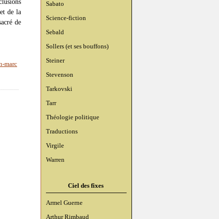
clusions
Sabato
et de la
Science-fiction
sacré de
Sebald
Sollers (et ses bouffons)
Steiner
n-marc
Stevenson
Tarkovski
Tarr
Théologie politique
Traductions
Virgile
Warren
Ciel des fixes
Armel Guerne
Arthur Rimbaud