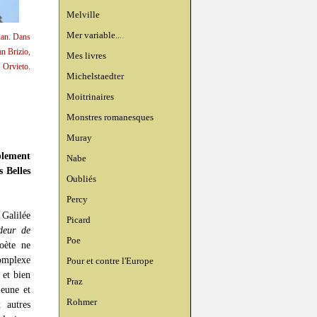
Melville
Mer variable...
Juan. Dans
an Brizio,
Mes livres
Orvieto.
Michelstaedter
Moitrinaires
Monstres romanesques
Muray
blement
Nabe
 Belles
Oubliés
Percy
Galilée
Picard
deur de
Poe
oète ne
omplexe
Pour et contre l'Europe
 et bien
Praz
jeune et
Rohmer
 autres