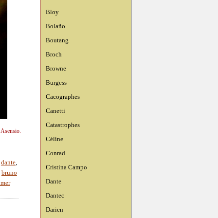
Bloy
Bolaño
Boutang
Broch
Browne
Burgess
Cacographes
Canetti
Catastrophes
n Asensio.
Céline
Conrad
,
dante
,
Cristina Campo
,
bruno
Dante
imer
Dantec
Darien