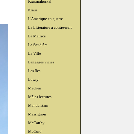
Krasznahorkai
Kraus
L'Amérique en guerre
La Littérature à contre-nuit
La Matrice
La Soudière
La Ville
Langages viciés
Les îles
Lowry
Machen
Mâles lectures
Mandelstam
Massignon
McCarthy
McCord