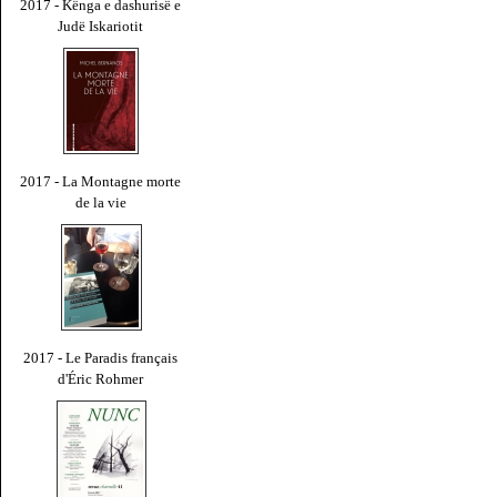
2017 - Kënga e dashurisë e
Judë Iskariotit
2017 - La Montagne morte
de la vie
2017 - Le Paradis français
d'Éric Rohmer