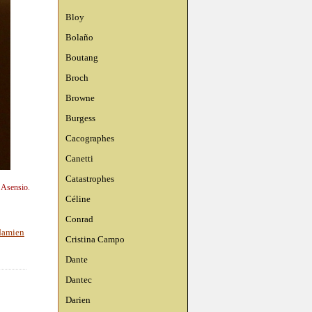
Bloy
Bolaño
Boutang
Broch
Browne
Burgess
Cacographes
Canetti
Catastrophes
n Asensio.
Céline
Conrad
damien
Cristina Campo
Dante
Dantec
Darien