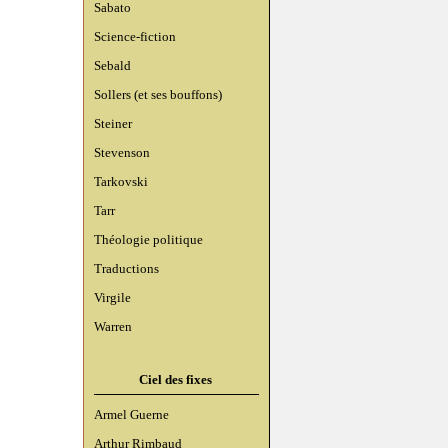
Sabato
Science-fiction
Sebald
Sollers (et ses bouffons)
Steiner
Stevenson
Tarkovski
Tarr
Théologie politique
Traductions
Virgile
Warren
Ciel des fixes
Armel Guerne
Arthur Rimbaud