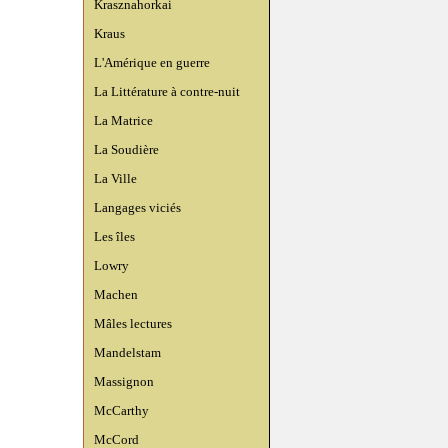
Krasznahorkai
Kraus
L'Amérique en guerre
La Littérature à contre-nuit
La Matrice
La Soudière
La Ville
Langages viciés
Les îles
Lowry
Machen
Mâles lectures
Mandelstam
Massignon
McCarthy
McCord