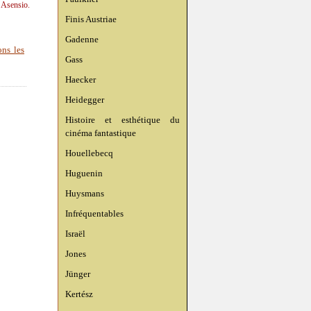
n Asensio.
Finis Austriae
Gadenne
ons les
Gass
Haecker
Heidegger
Histoire et esthétique du
cinéma fantastique
Houellebecq
Huguenin
Huysmans
Infréquentables
Israël
Jones
Jünger
Kertész