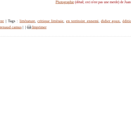
Photographie
(détail; ceci n'est pas une merde) de Jua
ent
| Tags :
littérature
,
critique littéraie
,
en territoire ennemi
,
didier goux
,
éditi
renaud camus
|
|
Imprimer