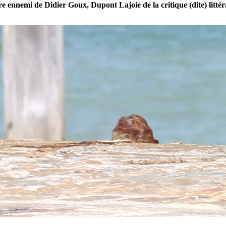
re ennemi de Didier Goux, Dupont Lajoie de la critique (dite) littér