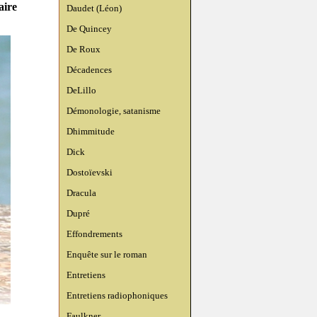
aire
Daudet (Léon)
De Quincey
De Roux
Décadences
DeLillo
Démonologie, satanisme
Dhimmitude
Dick
Dostoïevski
Dracula
Dupré
Effondrements
Enquête sur le roman
Entretiens
Entretiens radiophoniques
Faulkner