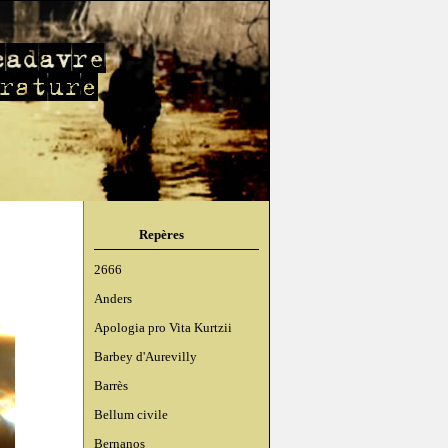
Repères
2666
Anders
Apologia pro Vita Kurtzii
Barbey d'Aurevilly
Barrès
Bellum civile
Bernanos