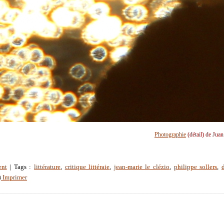
Photographie
(détail) de Jua
ent
| Tags :
littérature
,
critique littéraie
,
jean-marie le clézio
,
philippe sollers
,
Imprimer