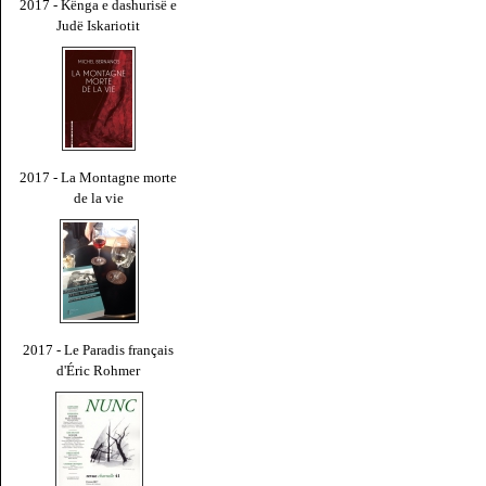
2017 - Kënga e dashurisë e
Judë Iskariotit
2017 - La Montagne morte
de la vie
2017 - Le Paradis français
d'Éric Rohmer