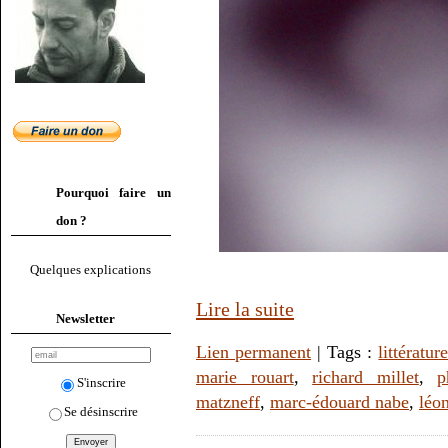
Pourquoi faire un
don ?
Quelques explications
Lire la suite
Newsletter
Lien permanent
| Tags :
littératur
marie rouart
,
richard millet
,
p
S'inscrire
matzneff
,
marc-édouard nabe
,
léo
Se désinscrire