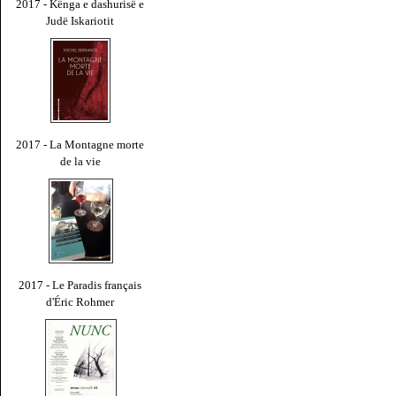
2017 - Kënga e dashurisë e
Judë Iskariotit
2017 - La Montagne morte
de la vie
2017 - Le Paradis français
d'Éric Rohmer