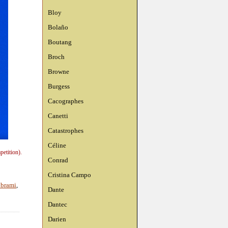
Bloy
Bolaño
Boutang
Broch
Browne
Burgess
Cacographes
Canetti
Catastrophes
Céline
etition).
Conrad
Cristina Campo
 brami
,
Dante
Dantec
Darien