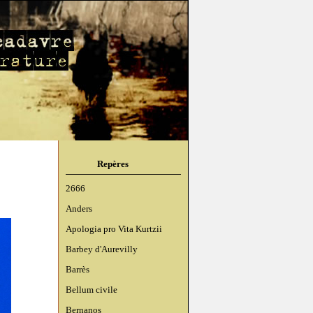
Repères
2666
Anders
Apologia pro Vita Kurtzii
Barbey d'Aurevilly
Barrès
Bellum civile
Bernanos