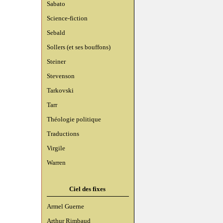
Sabato
Science-fiction
Sebald
Sollers (et ses bouffons)
Steiner
Stevenson
Tarkovski
Tarr
Théologie politique
Traductions
Virgile
Warren
Ciel des fixes
Armel Guerne
Arthur Rimbaud