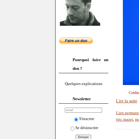
Pourquoi faire un
don ?
Quelques explications
Crédit
Newsletter
Lire la suite
Lien permane
S'inscrire
éric mazet
,
ma
Se désinscrire