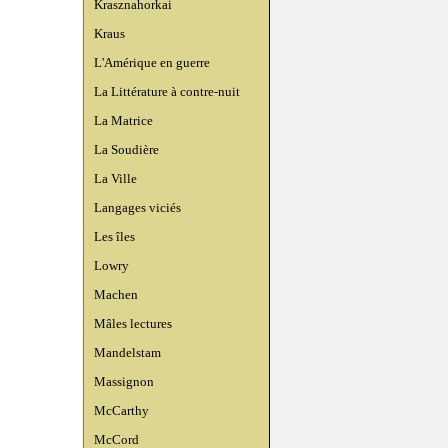
Krasznahorkai
Kraus
L'Amérique en guerre
La Littérature à contre-nuit
La Matrice
La Soudière
La Ville
Langages viciés
Les îles
Lowry
Machen
Mâles lectures
Mandelstam
Massignon
McCarthy
McCord