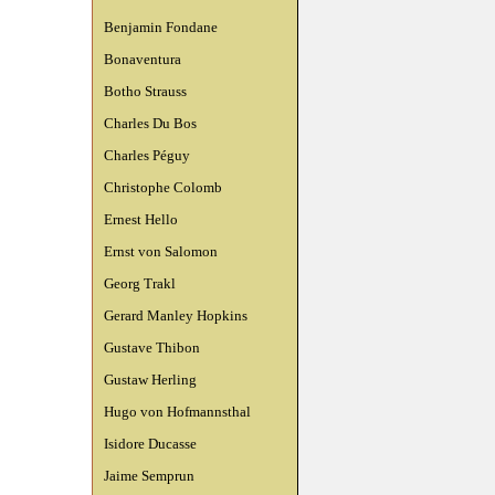
Benjamin Fondane
Bonaventura
Botho Strauss
Charles Du Bos
Charles Péguy
Christophe Colomb
Ernest Hello
Ernst von Salomon
Georg Trakl
Gerard Manley Hopkins
Gustave Thibon
Gustaw Herling
Hugo von Hofmannsthal
Isidore Ducasse
Jaime Semprun