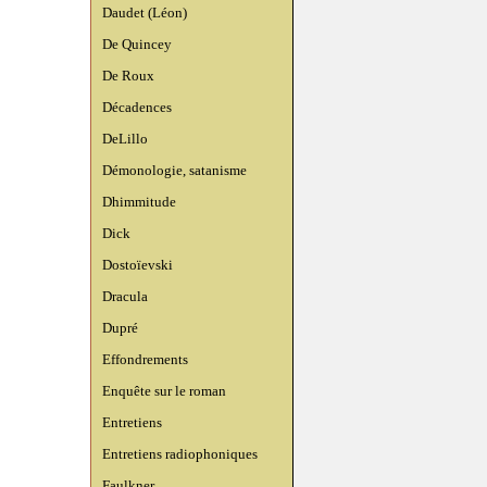
Daudet (Léon)
De Quincey
De Roux
Décadences
DeLillo
Démonologie, satanisme
Dhimmitude
Dick
Dostoïevski
Dracula
Dupré
Effondrements
Enquête sur le roman
Entretiens
Entretiens radiophoniques
Faulkner