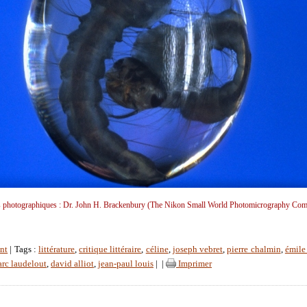
s photographiques : Dr. John H. Brackenbury (The Nikon Small World Photomicrography Comp
nt
| Tags :
littérature
,
critique littéraire
,
céline
,
joseph vebret
,
pierre chalmin
,
émile
rc laudelout
,
david alliot
,
jean-paul louis
|
|
Imprimer