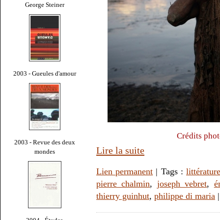
George Steiner
2003 - Gueules d'amour
Crédits pho
2003 - Revue des deux
Lire la suite
mondes
Lien permanent
| Tags :
littératur
pierre chalmin
,
joseph vebret
,
é
thierry guinhut
,
philippe di maria