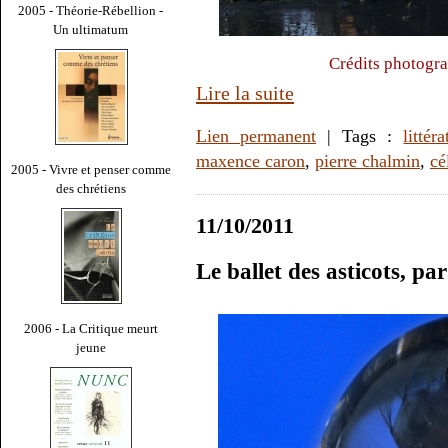
2005 - Théorie-Rébellion -
Un ultimatum
Crédits photogra
Lire la suite
Lien permanent
| Tags :
littér
maxence caron
,
pierre chalmin
,
cé
2005 - Vivre et penser comme
des chrétiens
11/10/2011
Le ballet des asticots, p
2006 - La Critique meurt
jeune