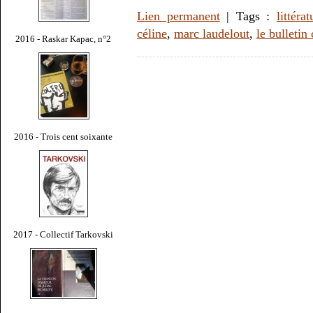
Lien permanent
| Tags :
littérat
céline
,
marc laudelout
,
le bulletin 
2016 - Raskar Kapac, n°2
2016 - Trois cent soixante
2017 - Collectif Tarkovski