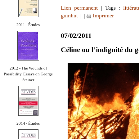
Lien permanent
| Tags :
littéra
guinhut
|
|
Imprimer
2011 - Études
07/02/2011
Céline ou l’indignité du 
2012 - The Wounds of
Possibility. Essays on George
Steiner
2014 - Études