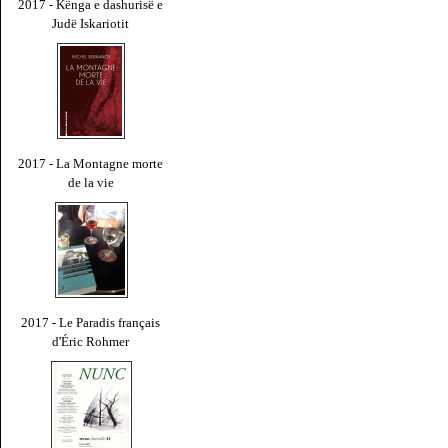
2017 - Kënga e dashurisë e
Judë Iskariotit
2017 - La Montagne morte
de la vie
2017 - Le Paradis français
d'Éric Rohmer