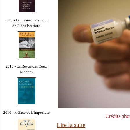
2010 - La Chanson d'amour
de Judas Iscariote
2010 - La Revue des Deux
Mondes
2010 - Préface de L'Imposture
Crédits pho
Lire la suite