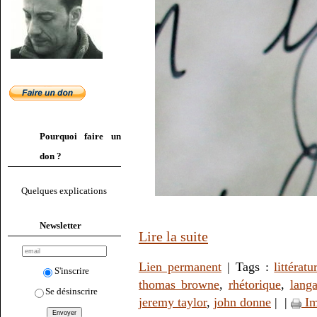
Pourquoi faire un
don ?
Quelques explications
Newsletter
Lire la suite
Lien permanent
| Tags :
littératu
S'inscrire
thomas browne
,
rhétorique
,
lang
Se désinscrire
jeremy taylor
,
john donne
|
|
Im