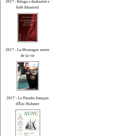
2017 - Kënga e dashurisë e
Judë Iskariotit
2017 - La Montagne morte
de la vie
2017 - Le Paradis français
d'Éric Rohmer