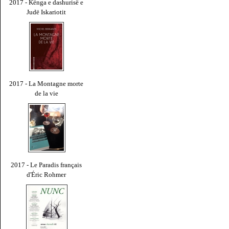
2017 - Kënga e dashurisë e
Judë Iskariotit
2017 - La Montagne morte
de la vie
2017 - Le Paradis français
d'Éric Rohmer