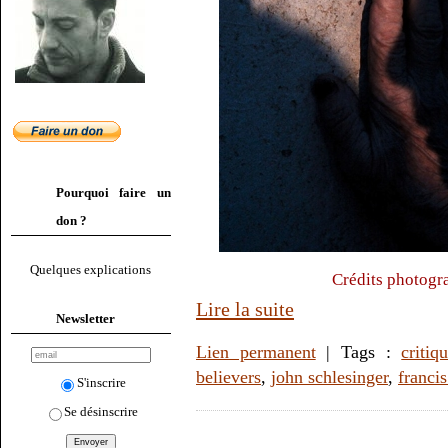
Pourquoi faire un
don ?
Quelques explications
Crédits photogr
Lire la suite
Newsletter
Lien permanent
| Tags :
criti
believers
,
john schlesinger
,
franci
S'inscrire
Se désinscrire