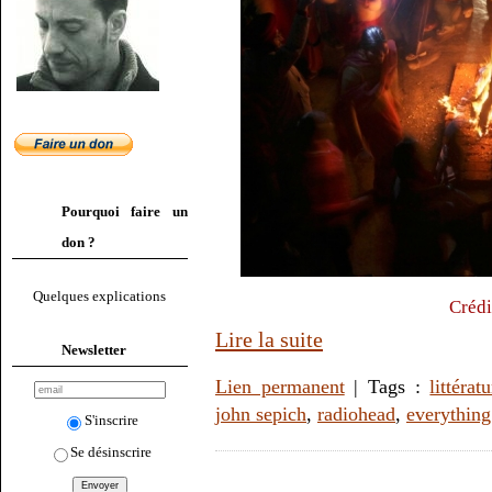
Pourquoi faire un
don ?
Quelques explications
Crédi
Lire la suite
Newsletter
Lien permanent
| Tags :
littérat
john sepich
,
radiohead
,
everything 
S'inscrire
Se désinscrire