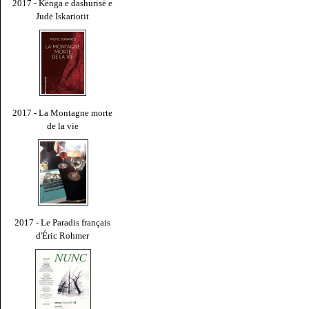
2017 - Kënga e dashurisë e
Judë Iskariotit
2017 - La Montagne morte
de la vie
2017 - Le Paradis français
d'Éric Rohmer