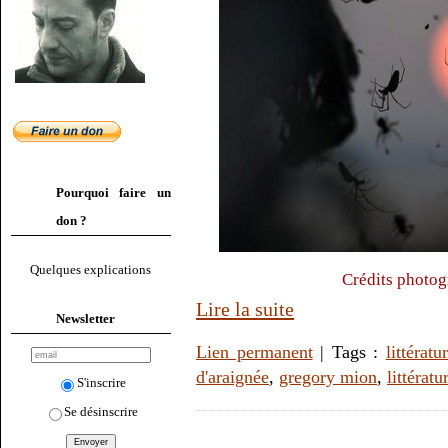
Pourquoi faire un
don ?
Quelques explications
Crédits photog
Lire la suite
Newsletter
Lien permanent
| Tags :
littératu
d'araignée
,
gregory mion
,
littérat
S'inscrire
Se désinscrire