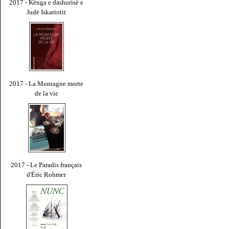
2017 - Kënga e dashurisë e
Judë Iskariotit
2017 - La Montagne morte
de la vie
2017 - Le Paradis français
d'Éric Rohmer