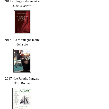
2017 - Kënga e dashurisë e
Judë Iskariotit
2017 - La Montagne morte
de la vie
2017 - Le Paradis français
d'Éric Rohmer