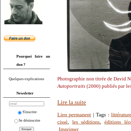
Pourquoi faire un
don ?
Photographie non titrée de David Ne
Quelques explications
Autoportraits
(2000) publiés par le
Newsletter
Lire la suite
S'inscrire
Lien permanent
| Tags :
littératur
Se désinscrire
cissé
,
les séditions
,
éditions lé
Imprimer