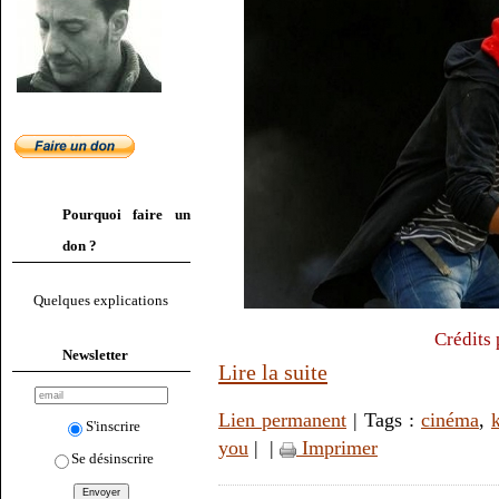
Pourquoi faire un
don ?
Quelques explications
Crédits 
Newsletter
Lire la suite
Lien permanent
| Tags :
cinéma
,
S'inscrire
you
|
|
Imprimer
Se désinscrire