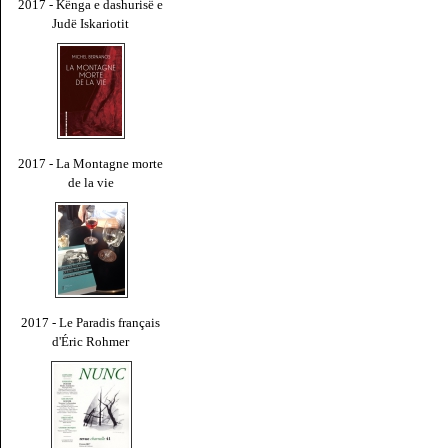
2017 - Kënga e dashurisë e
Judë Iskariotit
2017 - La Montagne morte
de la vie
2017 - Le Paradis français
d'Éric Rohmer