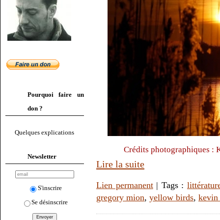
Pourquoi faire un
don ?
Quelques explications
Crédits photographiques : 
Newsletter
Lire la suite
Lien permanent
| Tags :
littératur
S'inscrire
gregory mion
,
yellow birds
,
kevin
Se désinscrire