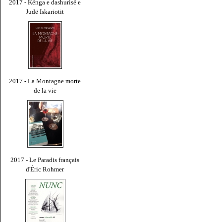
2017 - Kënga e dashurisë e
Judë Iskariotit
2017 - La Montagne morte
de la vie
2017 - Le Paradis français
d'Éric Rohmer