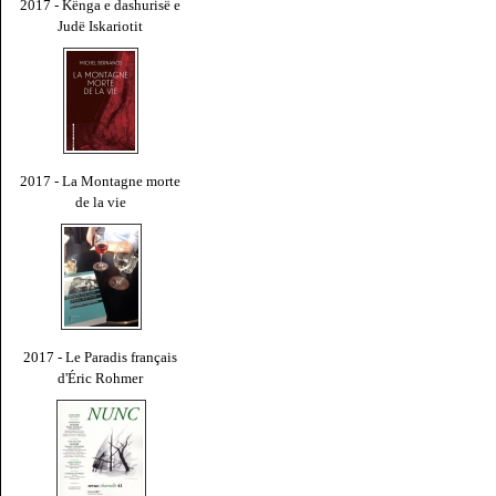
2017 - Kënga e dashurisë e
Judë Iskariotit
2017 - La Montagne morte
de la vie
2017 - Le Paradis français
d'Éric Rohmer