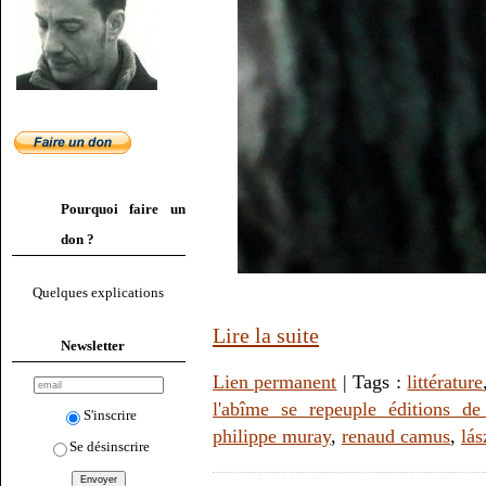
Pourquoi faire un
don ?
Quelques explications
Lire la suite
Newsletter
Lien permanent
| Tags :
littérature
l'abîme se repeuple éditions de
S'inscrire
philippe muray
,
renaud camus
,
lás
Se désinscrire