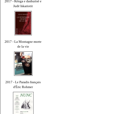
2017 - Kënga e dashurisë e
Judë Iskariotit
2017 - La Montagne morte
de la vie
2017 - Le Paradis français
d'Éric Rohmer