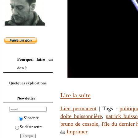
Pourquoi faire un
don ?
Quelques explications
Lire la suite
Newsletter
Lien permanent
| Tags :
politiqu
doite buissonnière
,
patrick buiss
S'inscrire
bruno de cessole
,
l'île du dernie
Se désinscrire
Imprimer