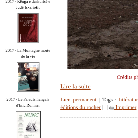
2017 - Kënga e dashurisë e
Judë Iskariotit
2017 - La Montagne morte
de la vie
Crédits p
Lire la suite
Lien permanent
| Tags :
littératu
2017 - Le Paradis français
d'Éric Rohmer
éditions du rocher
|
|
Imprimer