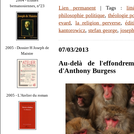
2004 - Études
bernanosiennes, n°23
Lien permanent
| Tags :
lit
philosophie politique
,
théologie po
evard
,
la religion perverse
,
édi
kantorowicz
,
stefan george
,
josep
2005 - Dossier H Joseph de
07/03/2013
Maistre
Au-delà de l'effondre
d'Anthony Burgess
2005 - L'Atelier du roman