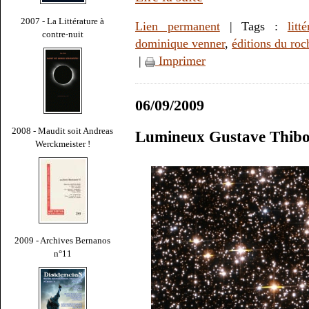
2007 - La Littérature à
Lien permanent
| Tags :
litt
contre-nuit
dominique venner
,
éditions du roc
|
Imprimer
06/09/2009
2008 - Maudit soit Andreas
Lumineux Gustave Thib
Werckmeister !
2009 - Archives Bernanos
n°11