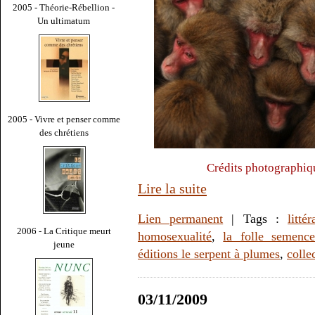
2005 - Théorie-Rébellion -
Un ultimatum
2005 - Vivre et penser comme
des chrétiens
Crédits photographiq
Lire la suite
Lien permanent
| Tags :
littér
2006 - La Critique meurt
homosexualité
,
la folle semenc
jeune
éditions le serpent à plumes
,
colle
03/11/2009