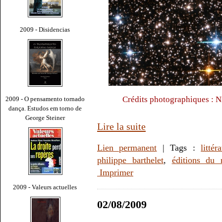
2009 - Disidencias
Crédits photographiques : 
2009 - O pensamento tornado
dança. Estudos em torno de
George Steiner
Lire la suite
Lien permanent
| Tags :
littér
philippe barthelet
,
éditions du 
Imprimer
2009 - Valeurs actuelles
02/08/2009