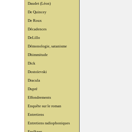
Daudet (Léon)
De Quincey
De Roux
Décadences
DeLillo
Démonologie, satanisme
Dhimmitude
Dick
Dostoïevski
Dracula
Dupré
Effondrements
Enquête sur le roman
Entretiens
Entretiens radiophoniques
Faulkner