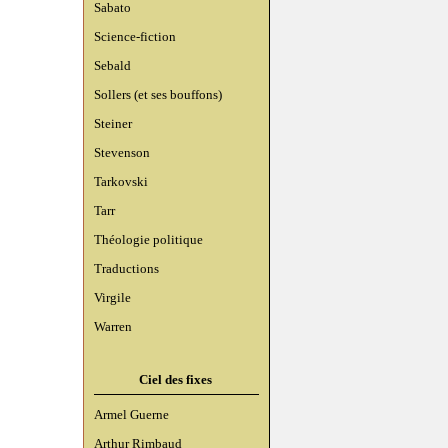
Sabato
Science-fiction
Sebald
Sollers (et ses bouffons)
Steiner
Stevenson
Tarkovski
Tarr
Théologie politique
Traductions
Virgile
Warren
Ciel des fixes
Armel Guerne
Arthur Rimbaud