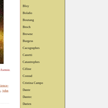
Bloy
Bolaño
Boutang
Broch
Browne
Burgess
Cacographes
Canetti
Catastrophes
Céline
n Asensio.
Conrad
Cristina Campo
cience-
Dante
e
,
john
Dantec
Darien