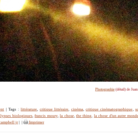
Photographie
(détail) de Jua
ent
| Tags :
littérature
,
critique littéraire
,
cinéma
,
critique cinématographique
,
s
lypses biologiques
,
francis moury
,
la chose
,
the thing
,
la chose d'un autre mond
campbell jr
|
|
Imprimer