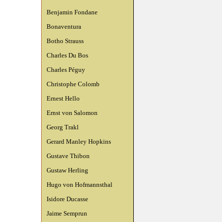
Benjamin Fondane
Bonaventura
Botho Strauss
Charles Du Bos
Charles Péguy
Christophe Colomb
Ernest Hello
Ernst von Salomon
Georg Trakl
Gerard Manley Hopkins
Gustave Thibon
Gustaw Herling
Hugo von Hofmannsthal
Isidore Ducasse
Jaime Semprun