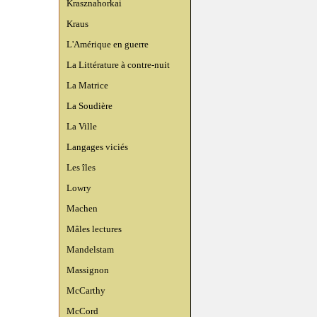
Krasznahorkai
Kraus
L'Amérique en guerre
La Littérature à contre-nuit
La Matrice
La Soudière
La Ville
Langages viciés
Les îles
Lowry
Machen
Mâles lectures
Mandelstam
Massignon
McCarthy
McCord