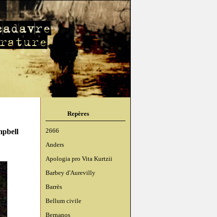
Repères
mpbell
2666
Anders
Apologia pro Vita Kurtzii
Barbey d'Aurevilly
Barrès
Bellum civile
Bernanos