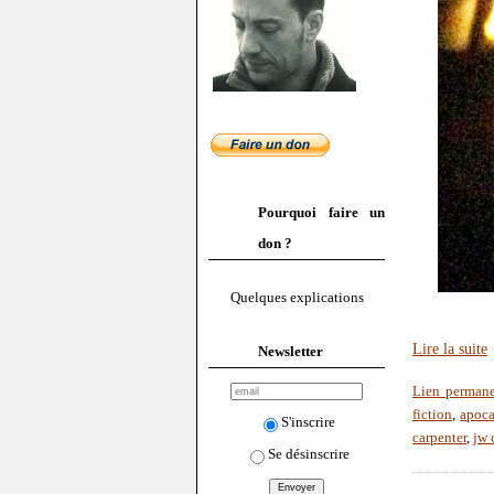
Pourquoi faire un
don ?
Quelques explications
Lire la suite
Newsletter
Lien perman
fiction
,
apoca
S'inscrire
carpenter
,
jw 
Se désinscrire